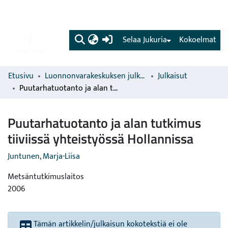
(current)
Selaa Jukuria
Kokoelmat
Etusivu
Luonnonvarakeskuksen julkaisut
Julkaisut
Puutarhatuotanto ja alan tutkimus tiiviissä yhteistyössä Hollannissa
Puutarhatuotanto ja alan tutkimus
tiiviissä yhteistyössä Hollannissa
Juntunen, Marja-Liisa
Metsäntutkimuslaitos
2006
Tämän artikkelin/julkaisun kokotekstiä ei ole