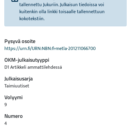
tallennettu Jukuriin. Julkaisun tiedoissa voi
kuitenkin olla linkki toisaalle tallennettuun
kokotekstiin.
Pysyvä osoite
https://urn.fi/URN:NBN:fi-metla-201211066700
OKM-julkaisutyyppi
D1 Artikkeli ammattilehdessä
Julkaisusarja
Taimiuutiset
Volyymi
9
Numero
4