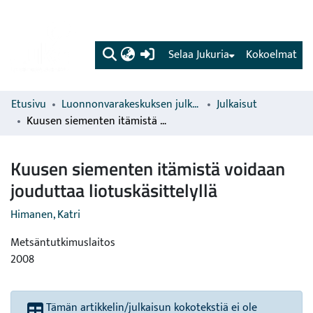
(current)
Selaa Jukuria
Kokoelmat
Etusivu
Luonnonvarakeskuksen julkaisut
Julkaisut
Kuusen siementen itämistä voidaan jouduttaa liotuskäsittelyllä
Kuusen siementen itämistä voidaan
jouduttaa liotuskäsittelyllä
Himanen, Katri
Metsäntutkimuslaitos
2008
Tämän artikkelin/julkaisun kokotekstiä ei ole