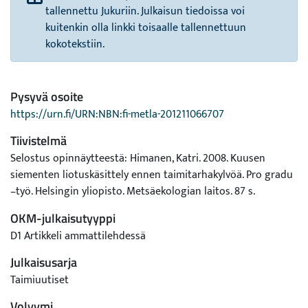
tallennettu Jukuriin. Julkaisun tiedoissa voi
kuitenkin olla linkki toisaalle tallennettuun
kokotekstiin.
Pysyvä osoite
https://urn.fi/URN:NBN:fi-metla-201211066707
Tiivistelmä
Selostus opinnäytteestä: Himanen, Katri. 2008. Kuusen
siementen liotuskäsittely ennen taimitarhakylvöä. Pro gradu
–työ. Helsingin yliopisto. Metsäekologian laitos. 87 s.
OKM-julkaisutyyppi
D1 Artikkeli ammattilehdessä
Julkaisusarja
Taimiuutiset
Volyymi