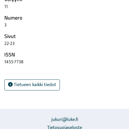
11
Numero
3
Sivut
22-23
ISSN
1455-7738
Tietueen kaikki tiedot
jukuri@luke.fi
Tietosuojaseloste