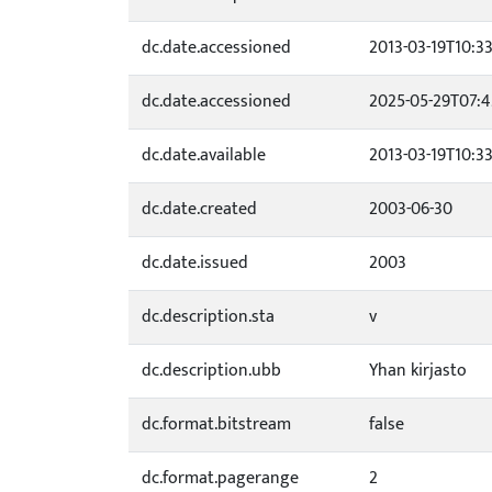
dc.date.accessioned
2013-03-19T10:3
dc.date.accessioned
2025-05-29T07:4
dc.date.available
2013-03-19T10:3
dc.date.created
2003-06-30
dc.date.issued
2003
dc.description.sta
v
dc.description.ubb
Yhan kirjasto
dc.format.bitstream
false
dc.format.pagerange
2