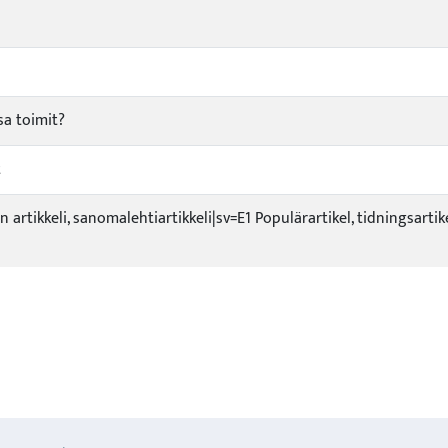
sa toimit?
t
en artikkeli, sanomalehtiartikkeli|sv=E1 Populärartikel, tidningsart