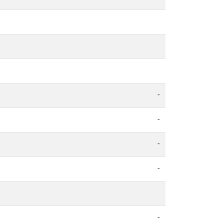
-
-
-
-
-