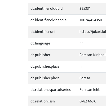
dc.identifier.olddbid
395331
dc.identifier.oldhandle
10024/454350
dc.identifier.uri
https://jukuri.lu
dc.language
fin
dc.publisher
Forssan Kirjapa
dc.publisher.place
fi
dc.publisher.place
Forssa
dc.relation.ispartofseries
Forssan lehti
dc.relation.issn
0782-663X