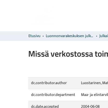
Etusivu
Luonnonvarakeskuksen julkaisut
Julka
Missä verkostossa toi
dc.contributor.author
Luostarinen, Mat
dc.contributor.department
Maa- ja elintar
dc.date.accepted
2004-06-08