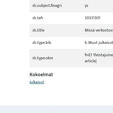
dc.subject.finagri
ys
dc.teh
30331301
dc.title
Missä verkostos
dc.type.bib
6. Muut julkaisu
fi=E1 Yleistajuin
dc.type.okm
article|
Kokoelmat
Julkaisut