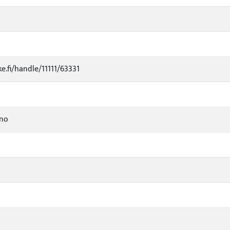
ke.fi/handle/11111/63331
ino