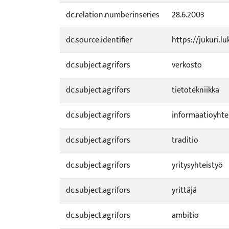
dc.relation.numberinseries
28.6.2003
dc.source.identifier
https://jukuri.l
dc.subject.agrifors
verkosto
dc.subject.agrifors
tietotekniikka
dc.subject.agrifors
informaatioyhte
dc.subject.agrifors
traditio
dc.subject.agrifors
yritysyhteistyö
dc.subject.agrifors
yrittäjä
dc.subject.agrifors
ambitio