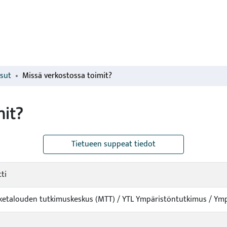
isut
Missä verkostossa toimit?
mit?
Tietueen suppeat tiedot
ti
viketalouden tutkimuskeskus (MTT) / YTL Ympäristöntutkimus / Ymp