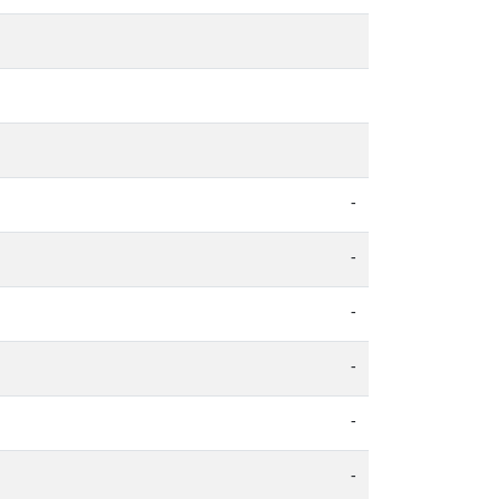
-
-
-
-
-
-