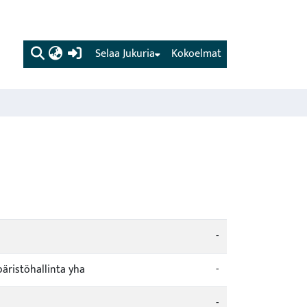
(current)
Selaa Jukuria
Kokoelmat
-
äristöhallinta yha
-
-