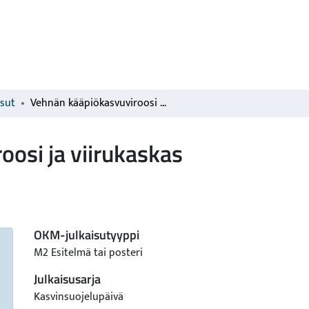
isut
Vehnän kääpiökasvuviroosi ja viirukaskas
osi ja viirukaskas
OKM-julkaisutyyppi
M2 Esitelmä tai posteri
Julkaisusarja
Kasvinsuojelupäivä