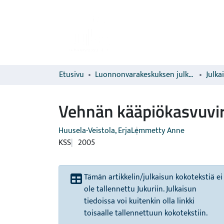
Etusivu
Luonnonvarakeskuksen julkaisut
Julka
Vehnän kääpiökasvuviro
Huusela-Veistola, Erja
Lemmetty Anne
KSS
2005
Tämän artikkelin/julkaisun kokotekstiä ei
ole tallennettu Jukuriin. Julkaisun
tiedoissa voi kuitenkin olla linkki
toisaalle tallennettuun kokotekstiin.