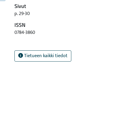
Sivut
p. 29-30
ISSN
0784-3860
Tietueen kaikki tiedot