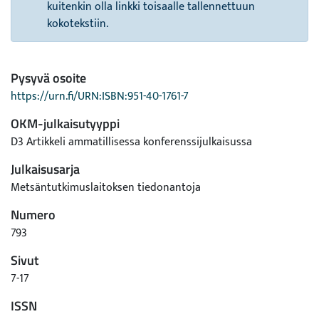
kuitenkin olla linkki toisaalle tallennettuun
kokotekstiin.
Pysyvä osoite
https://urn.fi/URN:ISBN:951-40-1761-7
OKM-julkaisutyyppi
D3 Artikkeli ammatillisessa konferenssijulkaisussa
Julkaisusarja
Metsäntutkimuslaitoksen tiedonantoja
Numero
793
Sivut
7-17
ISSN