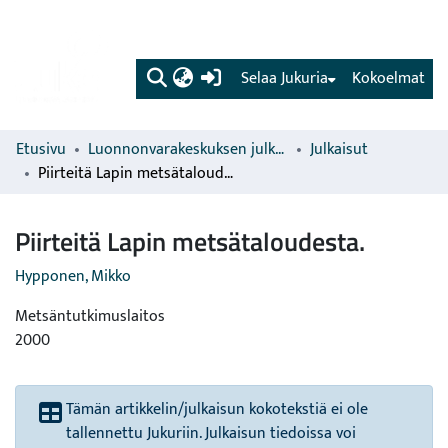
(current)
Selaa Jukuria
Kokoelmat
Etusivu
Luonnonvarakeskuksen julkaisut
Julkaisut
Piirteitä Lapin metsätaloudesta.
Piirteitä Lapin metsätaloudesta.
Hypponen, Mikko
Metsäntutkimuslaitos
2000
Tämän artikkelin/julkaisun kokotekstiä ei ole
tallennettu Jukuriin. Julkaisun tiedoissa voi