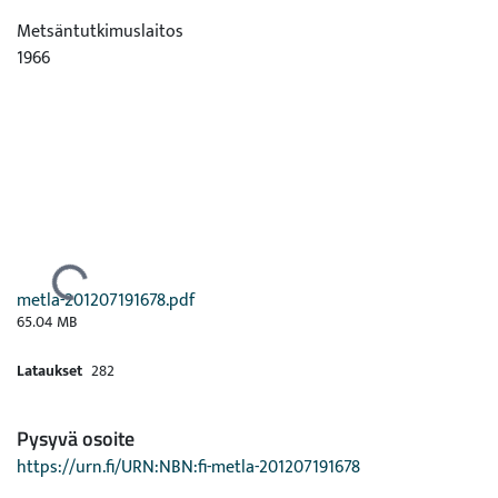
Metsäntutkimuslaitos
1966
Ladataan...
metla-201207191678.pdf
65.04 MB
Lataukset
282
Pysyvä osoite
https://urn.fi/URN:NBN:fi-metla-201207191678