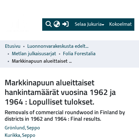
(current)
Selaa Jukuria
Kokoelmat
Etusivu
Luonnonvarakeskusta edeltävien organisaatioiden sarjat
Metlan julkaisusarjat
Folia Forestalia
Markkinapuun alueittaiset hankintamäärät vuosina 1962 ja 1964 : Lopulliset tulokset.
Markkinapuun alueittaiset
hankintamäärät vuosina 1962 ja
1964 : Lopulliset tulokset.
Removals of commercial roundwood in Finland by
districts in 1962 and 1964 : Final results.
Grönlund, Seppo
Kurikka, Seppo