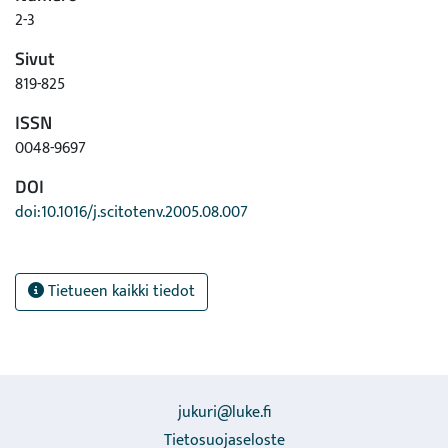
2-3
Sivut
819-825
ISSN
0048-9697
DOI
doi:10.1016/j.scitotenv.2005.08.007
Tietueen kaikki tiedot
jukuri@luke.fi
Tietosuojaseloste