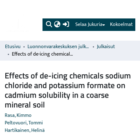
(current)
Selaa Jukuria
Kokoelmat
Etusivu
Luonnonvarakeskuksen julkaisut
Julkaisut
Effects of de-icing chemicals sodium chloride and potassium formate on cadmium solubility in a coarse mineral soil
Effects of de-icing chemicals sodium
chloride and potassium formate on
cadmium solubility in a coarse
mineral soil
Rasa, Kimmo
Peltovuori, Tommi
Hartikainen, Helinä