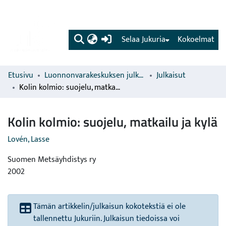
(current)
Selaa Jukuria
Kokoelmat
Etusivu
Luonnonvarakeskuksen julkaisut
Julkaisut
Kolin kolmio: suojelu, matkailu ja kylä
Kolin kolmio: suojelu, matkailu ja kylä
Lovén, Lasse
Suomen Metsäyhdistys ry
2002
Tämän artikkelin/julkaisun kokotekstiä ei ole
tallennettu Jukuriin. Julkaisun tiedoissa voi