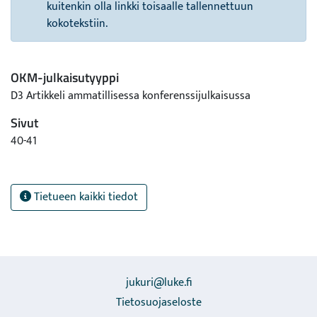
kuitenkin olla linkki toisaalle tallennettuun
kokotekstiin.
OKM-julkaisutyyppi
D3 Artikkeli ammatillisessa konferenssijulkaisussa
Sivut
40-41
Tietueen kaikki tiedot
jukuri@luke.fi
Tietosuojaseloste