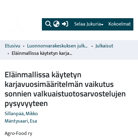
(current)
Selaa Jukuria
Kokoelmat
Etusivu
Luonnonvarakeskuksen julkaisut
Julkaisut
Eläinmallissa käytetyn karjavuosimääritelmän vaikutus sonnien valkuaistuotosarvostelujen pysyvyyteen
Eläinmallissa käytetyn
karjavuosimääritelmän vaikutus
sonnien valkuaistuotosarvostelujen
pysyvyyteen
Sillanpää, Mikko
Mäntysaari, Esa
Agro-Food ry