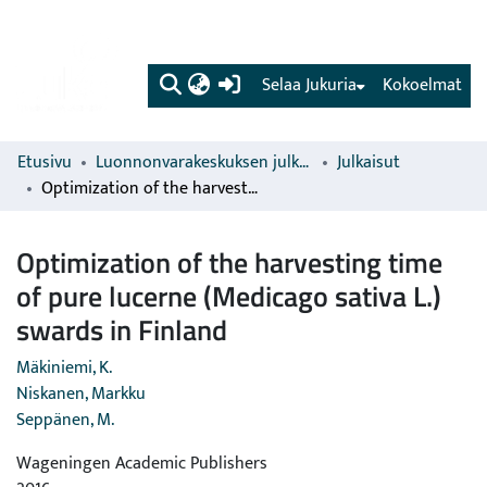
(current)
Selaa Jukuria
Kokoelmat
Etusivu
Luonnonvarakeskuksen julkaisut
Julkaisut
Optimization of the harvesting time of pure lucerne (Medicago sativa L.) swards in Finland
Optimization of the harvesting time
of pure lucerne (Medicago sativa L.)
swards in Finland
Mäkiniemi, K.
Niskanen, Markku
Seppänen, M.
Wageningen Academic Publishers