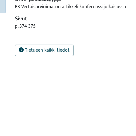
B3 Vertaisarvioimaton artikkeli konferenssijulkaisussa
Sivut
p. 374-375
Tietueen kaikki tiedot