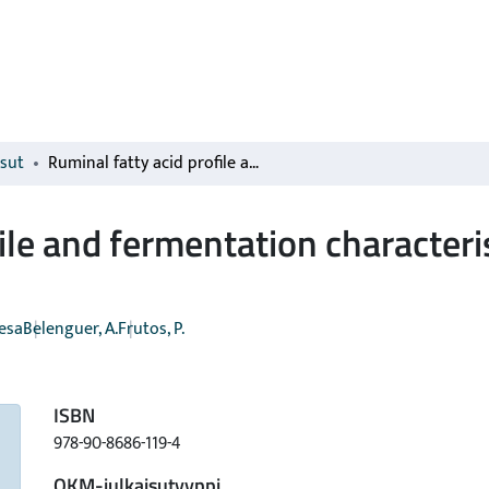
isut
Ruminal fatty acid profile and fermentation characteristics in ewes fed sunflower and fish oils
ile and fermentation characteri
esa
Belenguer, A.
Frutos, P.
ISBN
978-90-8686-119-4
OKM-julkaisutyyppi