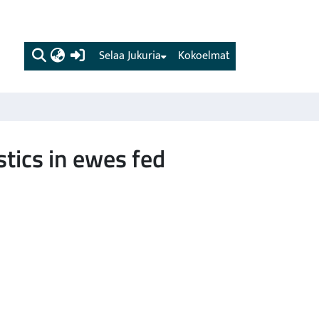
(current)
Selaa Jukuria
Kokoelmat
stics in ewes fed