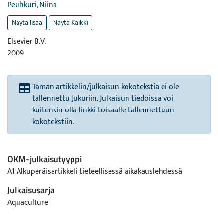
Peuhkuri, Niina
Näytä lisää
Näytä Kaikki
Elsevier B.V.
2009
Tämän artikkelin/julkaisun kokotekstiä ei ole
tallennettu Jukuriin. Julkaisun tiedoissa voi
kuitenkin olla linkki toisaalle tallennettuun
kokotekstiin.
OKM-julkaisutyyppi
A1 Alkuperäisartikkeli tieteellisessä aikakauslehdessä
Julkaisusarja
Aquaculture