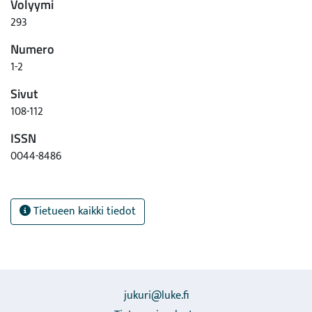
Volyymi
293
Numero
1-2
Sivut
108-112
ISSN
0044-8486
Tietueen kaikki tiedot
jukuri@luke.fi