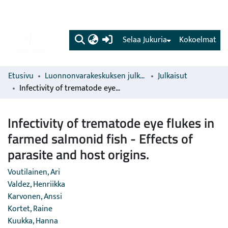
(current)
Selaa Jukuria
Kokoelmat
Etusivu
Luonnonvarakeskuksen julkaisut
Julkaisut
Infectivity of trematode eye flukes in farmed salmonid fish - Effects of parasite and host origins.
Infectivity of trematode eye flukes in
farmed salmonid fish - Effects of
parasite and host origins.
Voutilainen, Ari
Valdez, Henriikka
Karvonen, Anssi
Kortet, Raine
Kuukka, Hanna