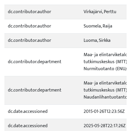
dc.contributor.author
Virkajärvi, Perttu
dc.contributor.author
Suomela, Raija
dc.contributor.author
Luoma, Sirkka
Maa- ja elintarviketalo
dc.contributor.department
tutkimuskeskus (MTT) /
Nurmituotanto (ENU/21
Maa- ja elintarviketalo
dc.contributor.department
tutkimuskeskus (MTT) / 
Naudanlihantuotanto (
dc.date.accessioned
2015-01-26T12:23:56Z
dc.date.accessioned
2025-05-28T22:17:26Z