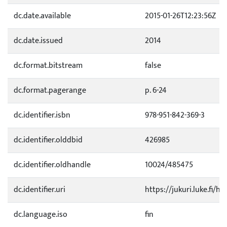
dc.date.available
2015-01-26T12:23:56Z
dc.date.issued
2014
dc.format.bitstream
false
dc.format.pagerange
p. 6-24
dc.identifier.isbn
978-951-842-369-3
dc.identifier.olddbid
426985
dc.identifier.oldhandle
10024/485475
dc.identifier.uri
https://jukuri.luke.fi/h
dc.language.iso
fin