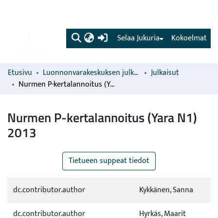
(current)
Selaa Jukuria
Kokoelmat
Etusivu
Luonnonvarakeskuksen julkaisut
Julkaisut
Nurmen P-kertalannoitus (Yara N1) 2013
Nurmen P-kertalannoitus (Yara N1)
2013
Tietueen suppeat tiedot
dc.contributor.author
Kykkänen, Sanna
dc.contributor.author
Hyrkäs, Maarit