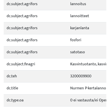
dc.subject.agrifors
lannoitus
dc.subject.agrifors
lannoitteet
dc.subject.agrifors
karjanlanta
dc.subject.agrifors
fosfori
dc.subject.agrifors
satotaso
dc.subject.finagri
Kasvintuotanto, kasvinv
dc.teh
3200009900
dc.title
Nurmen P-kertalannoitu
dc.type.oa
0 ei vastausta/ei Open a