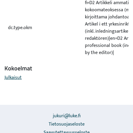
fi=D2 Artikkeli ammatill
kokoomateoksessa (ml. 
kirjoittama johdantoart
Artikel i ett yrkesinrikt
dc.type.okm
(inkl. inledningsartikel 
redaktören)|en=D2 Artic
professional book (incl.
by the editor)|
Kokoelmat
Julkaisut
jukuri@luke.fi
Tietosuojaseloste
Saavutettavuusseloste