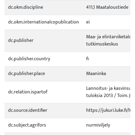
dc.okm.discipline
411,1 Maataloustiede
dc.okm.internationalcopublication
ei
Maa- ja elintarviketalo
dc.publisher
tutkimuskeskus
dc.publisher.country
fi
dc.publisher.place
Maaninka
Lannoitus- ja kasvinsuo
dc.relation.ispartof
tuloksia 2013 / Toim. J
dc.source.identifier
https://jukuri.luke.fi/
dc.subject.agrifors
nurmiviljely