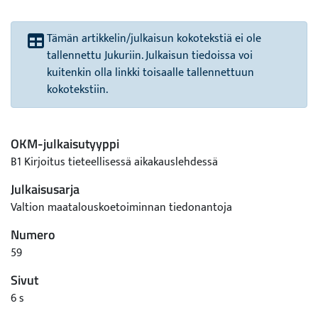
Tämän artikkelin/julkaisun kokotekstiä ei ole
tallennettu Jukuriin. Julkaisun tiedoissa voi
kuitenkin olla linkki toisaalle tallennettuun
kokotekstiin.
OKM-julkaisutyyppi
B1 Kirjoitus tieteellisessä aikakauslehdessä
Julkaisusarja
Valtion maatalouskoetoiminnan tiedonantoja
Numero
59
Sivut
6 s