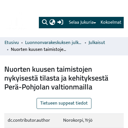
(current)
Selaa Jukuria
Kokoelmat
Etusivu
Luonnonvarakeskuksen julkaisut
Julkaisut
Nuorten kuusen taimistojen nykyisestä tilasta ja kehityksestä Perä-Pohjolan valtionmailla
Nuorten kuusen taimistojen
nykyisestä tilasta ja kehityksestä
Perä-Pohjolan valtionmailla
Tietueen suppeat tiedot
dc.contributor.author
Norokorpi, Yrjö