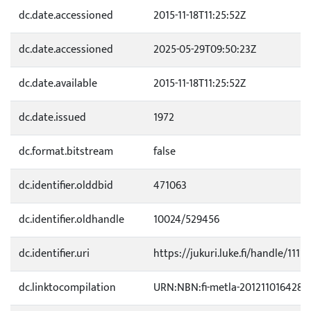
dc.date.accessioned
2015-11-18T11:25:52Z
dc.date.accessioned
2025-05-29T09:50:23Z
dc.date.available
2015-11-18T11:25:52Z
dc.date.issued
1972
dc.format.bitstream
false
dc.identifier.olddbid
471063
dc.identifier.oldhandle
10024/529456
dc.identifier.uri
https://jukuri.luke.fi/handle/1111
dc.linktocompilation
URN:NBN:fi-metla-201211016428