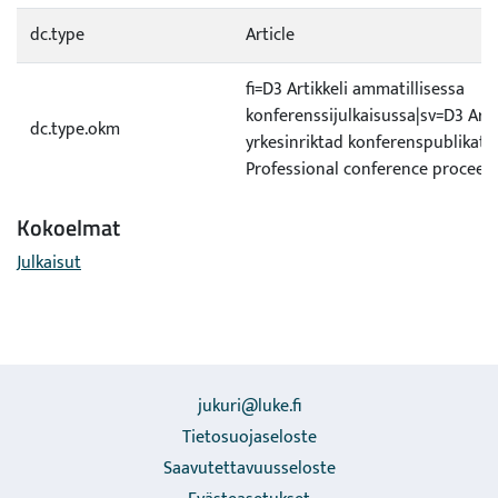
dc.type
Article
fi=D3 Artikkeli ammatillisessa
konferenssijulkaisussa|sv=D3 Artik
dc.type.okm
yrkesinriktad konferenspublikat
Professional conference proceed
Kokoelmat
Julkaisut
jukuri@luke.fi
Tietosuojaseloste
Saavutettavuusseloste