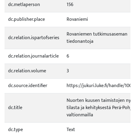
dc.metlaperson
156
dc.publisher.place
Rovaniemi
Rovaniemen tutkimusaseman
dc.relation.ispartofseries
tiedonantoja
dc.relation.journalarticle
6
dc.relation.volume
3
dc.source.identifier
https://jukuri.luke.fi/handle/100
Nuorten kuusen taimistojen nyky
dc.title
tilasta ja kehityksestä Perä-Pohjo
valtionmailla
dc.type
Text