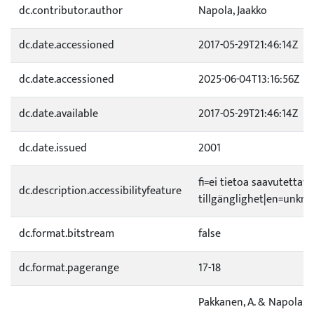
dc.contributor.author
Napola, Jaakko
dc.date.accessioned
2017-05-29T21:46:14Z
dc.date.accessioned
2025-06-04T13:16:56Z
dc.date.available
2017-05-29T21:46:14Z
dc.date.issued
2001
fi=ei tietoa saavutetta
dc.description.accessibilityfeature
tillgänglighet|en=unknow
dc.format.bitstream
false
dc.format.pagerange
17-18
Pakkanen, A. & Napola, J