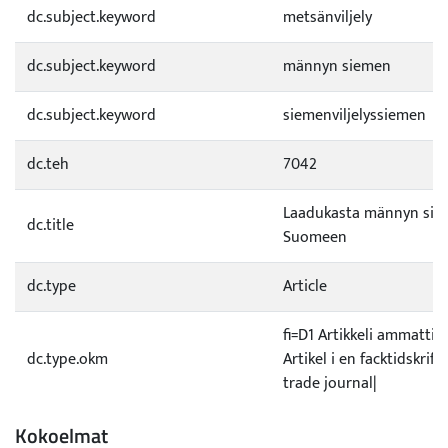
dc.subject.keyword
metsänviljely
dc.subject.keyword
männyn siemen
dc.subject.keyword
siemenviljelyssiemen
dc.teh
7042
Laadukasta männyn siem
dc.title
Suomeen
dc.type
Article
fi=D1 Artikkeli ammattil
dc.type.okm
Artikel i en facktidskrift
trade journal|
Kokoelmat