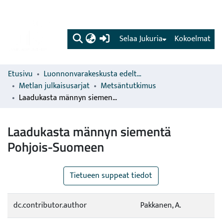
(current)
Selaa Jukuria
Kokoelmat
Etusivu
Luonnonvarakeskusta edeltävien organisaatioiden sarjat
Metlan julkaisusarjat
Metsäntutkimus
Laadukasta männyn siementä Pohjois-Suomeen
Laadukasta männyn siementä
Pohjois-Suomeen
Tietueen suppeat tiedot
dc.contributor.author
Pakkanen, A.