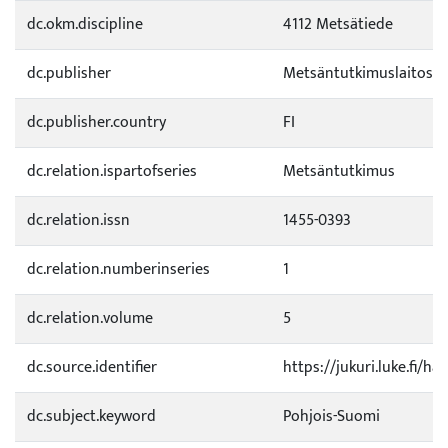
dc.okm.discipline
4112 Metsätiede
dc.publisher
Metsäntutkimuslaitos
dc.publisher.country
FI
dc.relation.ispartofseries
Metsäntutkimus
dc.relation.issn
1455-0393
dc.relation.numberinseries
1
dc.relation.volume
5
dc.source.identifier
https://jukuri.luke.fi/h
dc.subject.keyword
Pohjois-Suomi