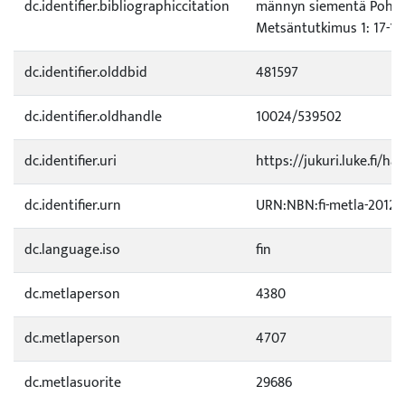
dc.identifier.bibliographiccitation
männyn siementä Pohjo
Metsäntutkimus 1: 17-18.
dc.identifier.olddbid
481597
dc.identifier.oldhandle
10024/539502
dc.identifier.uri
https://jukuri.luke.fi/ha
dc.identifier.urn
URN:NBN:fi-metla-20121
dc.language.iso
fin
dc.metlaperson
4380
dc.metlaperson
4707
dc.metlasuorite
29686