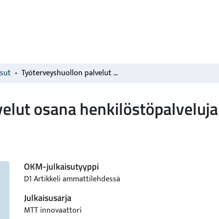
isut
Työterveyshuollon palvelut osana henkilöstöpalveluja
elut osana henkilöstöpalveluja
OKM-julkaisutyyppi
D1 Artikkeli ammattilehdessä
Julkaisusarja
MTT innovaattori