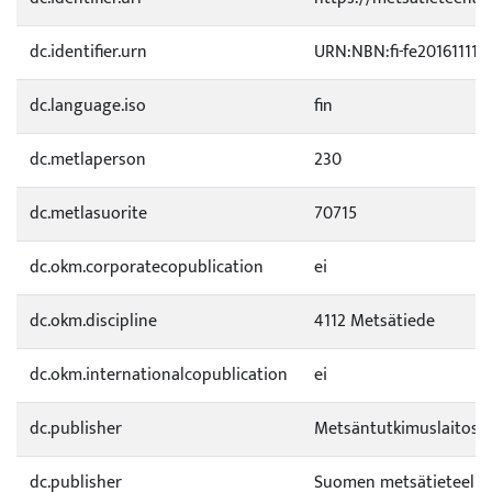
dc.identifier.urn
URN:NBN:fi-fe201611112
dc.language.iso
fin
dc.metlaperson
230
dc.metlasuorite
70715
dc.okm.corporatecopublication
ei
dc.okm.discipline
4112 Metsätiede
dc.okm.internationalcopublication
ei
dc.publisher
Metsäntutkimuslaitos
dc.publisher
Suomen metsätieteelli