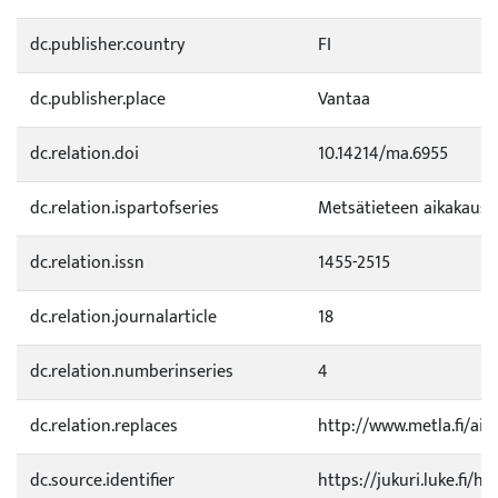
dc.publisher.country
FI
dc.publisher.place
Vantaa
dc.relation.doi
10.14214/ma.6955
dc.relation.ispartofseries
Metsätieteen aikakauski
dc.relation.issn
1455-2515
dc.relation.journalarticle
18
dc.relation.numberinseries
4
dc.relation.replaces
http://www.metla.fi/aika
dc.source.identifier
https://jukuri.luke.fi/