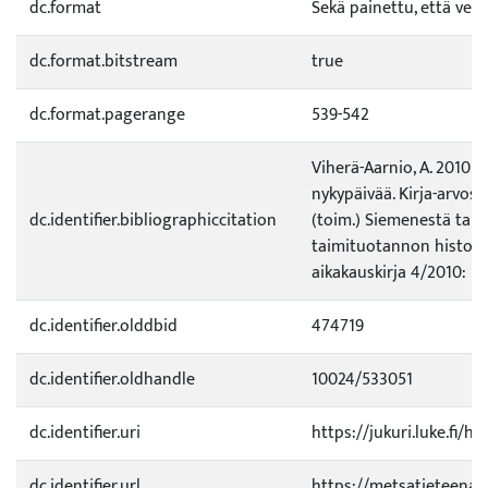
dc.format
Sekä painettu, että verk
dc.format.bitstream
true
dc.format.pagerange
539-542
Viherä-Aarnio, A. 2010. 
nykypäivää. Kirja-arvost
dc.identifier.bibliographiccitation
(toim.) Siemenestä tai
taimituotannon histori
aikakauskirja 4/2010: 53
dc.identifier.olddbid
474719
dc.identifier.oldhandle
10024/533051
dc.identifier.uri
https://jukuri.luke.fi/h
dc.identifier.url
https://metsatieteenaika