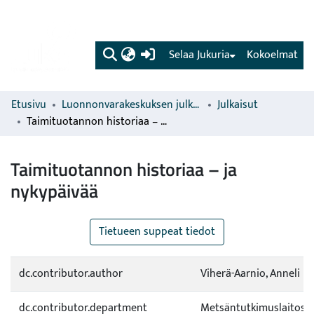
(current)
Selaa Jukuria
Kokoelmat
Etusivu
Luonnonvarakeskuksen julkaisut
Julkaisut
Taimituotannon historiaa – ja nykypäivää
Taimituotannon historiaa – ja
nykypäivää
Tietueen suppeat tiedot
dc.contributor.author
Viherä-Aarnio, Anneli
dc.contributor.department
Metsäntutkimuslaitos /