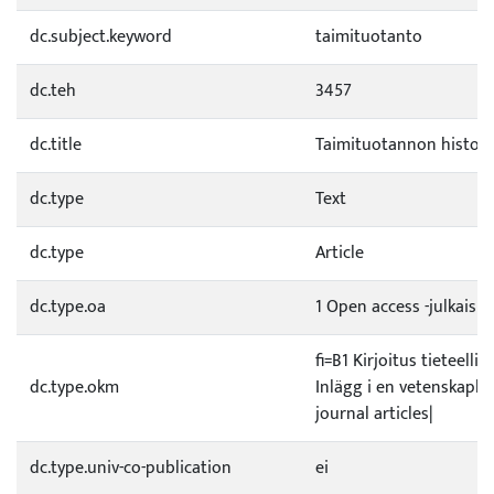
dc.subject.keyword
taimituotanto
dc.teh
3457
dc.title
Taimituotannon historia
dc.type
Text
dc.type
Article
dc.type.oa
1 Open access -julkaisu
fi=B1 Kirjoitus tieteell
dc.type.okm
Inlägg i en vetenskapli
journal articles|
dc.type.univ-co-publication
ei