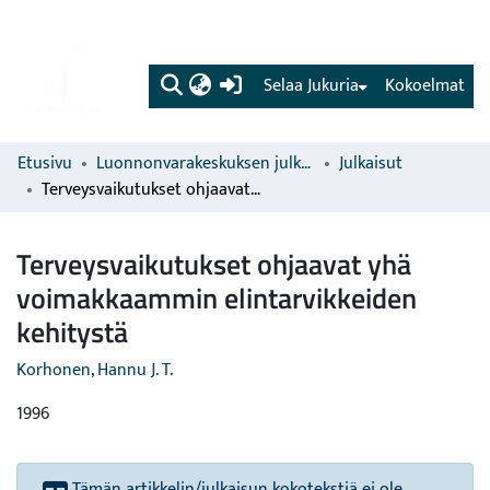
(current)
Selaa Jukuria
Kokoelmat
Etusivu
Luonnonvarakeskuksen julkaisut
Julkaisut
Terveysvaikutukset ohjaavat yhä voimakkaammin elintarvikkeiden kehitystä
Terveysvaikutukset ohjaavat yhä
voimakkaammin elintarvikkeiden
kehitystä
Korhonen, Hannu J. T.
1996
Tämän artikkelin/julkaisun kokotekstiä ei ole