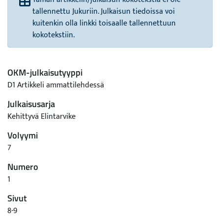
tallennettu Jukuriin. Julkaisun tiedoissa voi
kuitenkin olla linkki toisaalle tallennettuun
kokotekstiin.
OKM-julkaisutyyppi
D1 Artikkeli ammattilehdessä
Julkaisusarja
Kehittyvä Elintarvike
Volyymi
7
Numero
1
Sivut
8-9