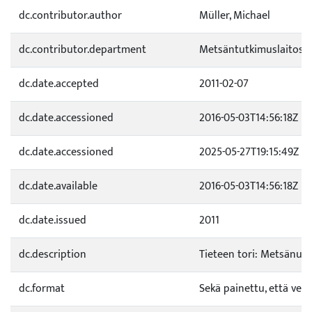
dc.contributor.author
Müller, Michael
dc.contributor.department
Metsäntutkimuslaitos /
dc.date.accepted
2011-02-07
dc.date.accessioned
2016-05-03T14:56:18Z
dc.date.accessioned
2025-05-27T19:15:49Z
dc.date.available
2016-05-03T14:56:18Z
dc.date.issued
2011
dc.description
Tieteen tori: Metsänuu
dc.format
Sekä painettu, että verk