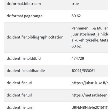
dc.format.bitstream
true
dc.format.pagerange
60-62
Pennanen, T. & Müller, 
juuristosienet ja niide
dc.identifier.bibliographiccitation
alkukehitykselle. Metsät
60-62.
dc.identifier.olddbid
474729
dc.identifier.oldhandle
10024/533061
dc.identifier.uri
https://jukuri.luke.fi/ha
dc.identifier.url
https://metsatieteenaika
dc.identifier.urn
URN:NBN:fi-fe201611112