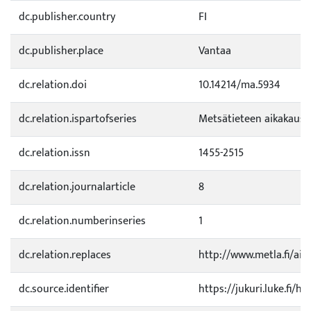
dc.publisher.country
FI
dc.publisher.place
Vantaa
dc.relation.doi
10.14214/ma.5934
dc.relation.ispartofseries
Metsätieteen aikakauski
dc.relation.issn
1455-2515
dc.relation.journalarticle
8
dc.relation.numberinseries
1
dc.relation.replaces
http://www.metla.fi/aika
dc.source.identifier
https://jukuri.luke.fi/