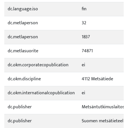
dc.language.iso
fin
dc.metlaperson
32
dc.metlaperson
1837
dc.metlasuorite
74871
dc.okm.corporatecopublication
ei
dc.okm.discipline
4112 Metsätiede
dc.okm.internationalcopublication
ei
dc.publisher
Metsäntutkimuslaitos
dc.publisher
Suomen metsätieteelli