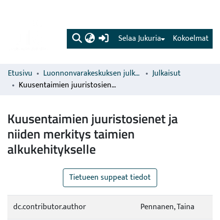
(current)
Selaa Jukuria
Kokoelmat
Etusivu
Luonnonvarakeskuksen julkaisut
Julkaisut
Kuusentaimien juuristosienet ja niiden merkitys taimien alkukehitykselle
Kuusentaimien juuristosienet ja
niiden merkitys taimien
alkukehitykselle
Tietueen suppeat tiedot
dc.contributor.author
Pennanen, Taina