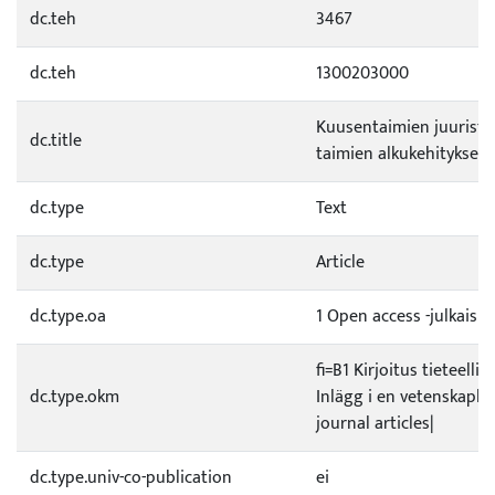
dc.teh
3467
dc.teh
1300203000
Kuusentaimien juuristos
dc.title
taimien alkukehityksell
dc.type
Text
dc.type
Article
dc.type.oa
1 Open access -julkaisu
fi=B1 Kirjoitus tieteell
dc.type.okm
Inlägg i en vetenskapli
journal articles|
dc.type.univ-co-publication
ei