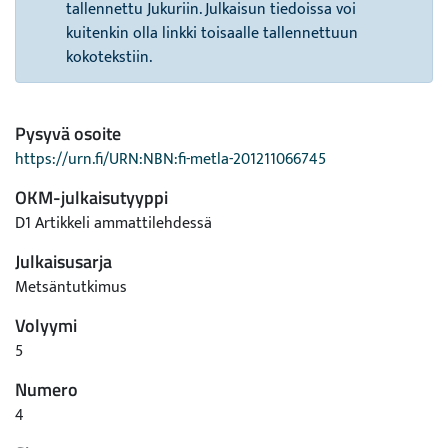
tallennettu Jukuriin. Julkaisun tiedoissa voi
kuitenkin olla linkki toisaalle tallennettuun
kokotekstiin.
Pysyvä osoite
https://urn.fi/URN:NBN:fi-metla-201211066745
OKM-julkaisutyyppi
D1 Artikkeli ammattilehdessä
Julkaisusarja
Metsäntutkimus
Volyymi
5
Numero
4