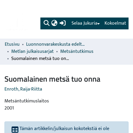
(current)
Selaa Jukuria
Kokoelmat
Etusivu
Luonnonvarakeskusta edeltävien organisaatioiden sarjat
Metlan julkaisusarjat
Metsäntutkimus
Suomalainen metsä tuo onna
Suomalainen metsä tuo onna
Enroth, Raija-Riitta
Metsäntutkimuslaitos
2001
Tämän artikkelin/julkaisun kokotekstiä ei ole