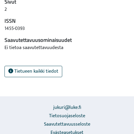
Sivut
2
ISSN
1455-0393
Saavutettavuusominaisuudet
Ei tietoa saavutettavuudesta
Tietueen kaikki tiedot
jukuri@luke.fi
Tietosuojaseloste
Saavutettavuusseloste
Evästeasetukset