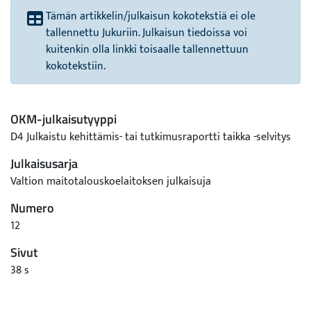
Tämän artikkelin/julkaisun kokotekstiä ei ole
tallennettu Jukuriin. Julkaisun tiedoissa voi
kuitenkin olla linkki toisaalle tallennettuun
kokotekstiin.
OKM-julkaisutyyppi
D4 Julkaistu kehittämis- tai tutkimusraportti taikka -selvitys
Julkaisusarja
Valtion maitotalouskoelaitoksen julkaisuja
Numero
12
Sivut
38 s