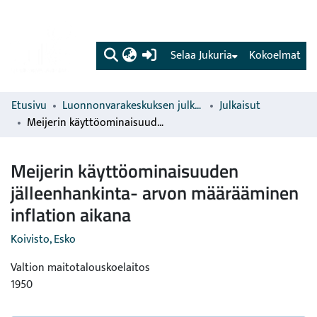
(current)
Selaa Jukuria
Kokoelmat
Etusivu
Luonnonvarakeskuksen julkaisut
Julkaisut
Meijerin käyttöominaisuuden jälleenhankinta- arvon määrääminen inflation aikana
Meijerin käyttöominaisuuden
jälleenhankinta- arvon määrääminen
inflation aikana
Koivisto, Esko
Valtion maitotalouskoelaitos
1950