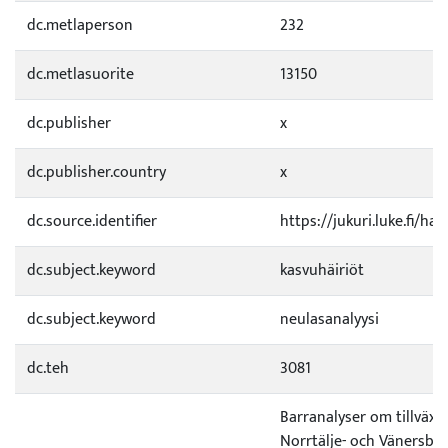
dc.metlaperson
232
dc.metlasuorite
13150
dc.publisher
x
dc.publisher.country
x
dc.source.identifier
https://jukuri.luke.fi/h
dc.subject.keyword
kasvuhäiriöt
dc.subject.keyword
neulasanalyysi
dc.teh
3081
Barranalyser om tillväxt
Norrtälje- och Vänersbo