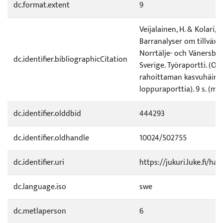
dc.format.extent
9
Veijalainen, H. & Kolari, K
Barranalyser om tillväxt
Norrtälje- och Vänersbo
dc.identifier.bibliographicCitation
Sverige. Työraportti. (O
rahoittaman kasvuhäiri
loppuraporttia). 9 s. (mo
dc.identifier.olddbid
444293
dc.identifier.oldhandle
10024/502755
dc.identifier.uri
https://jukuri.luke.fi/ha
dc.language.iso
swe
dc.metlaperson
6