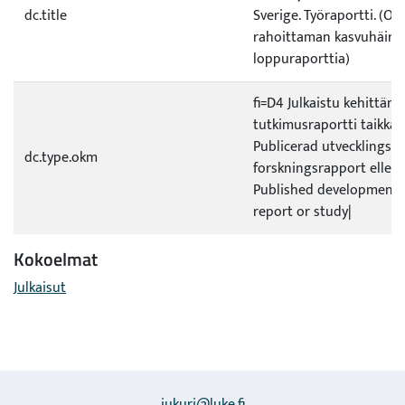
dc.title
Sverige. Työraportti. (O
rahoittaman kasvuhäiri
loppuraporttia)
fi=D4 Julkaistu kehittämis
tutkimusraportti taikka -
Publicerad utvecklings- e
dc.type.okm
forskningsrapport eller
Published development 
report or study|
Kokoelmat
Julkaisut
jukuri@luke.fi