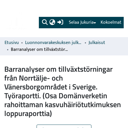
(current)
Selaa Jukuria
Kokoelmat
Etusivu
Luonnonvarakeskuksen julkaisut
Julkaisut
Barranalyser om tillväxtstörningar från Norrtälje- och Vänersborgområdet i Sverige. Työraportti. (Osa Domänverketin rahoittaman kasvuhäiriötutkimuksen loppuraporttia)
Barranalyser om tillväxtstörningar
från Norrtälje- och
Vänersborgområdet i Sverige.
Työraportti. (Osa Domänverketin
rahoittaman kasvuhäiriötutkimuksen
loppuraporttia)