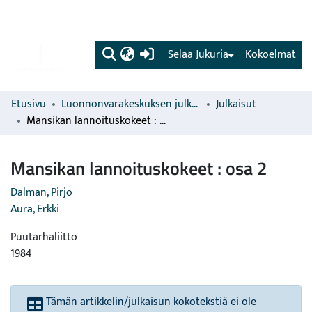
(current)
Selaa Jukuria
Kokoelmat
Etusivu
Luonnonvarakeskuksen julkaisut
Julkaisut
Mansikan lannoituskokeet : osa 2
Mansikan lannoituskokeet : osa 2
Dalman, Pirjo
Aura, Erkki
Puutarhaliitto
1984
Tämän artikkelin/julkaisun kokotekstiä ei ole