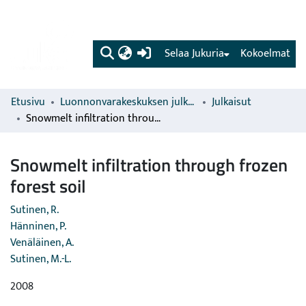
(current)
Selaa Jukuria
Kokoelmat
Etusivu
Luonnonvarakeskuksen julkaisut
Julkaisut
Snowmelt infiltration through frozen forest soil
Snowmelt infiltration through frozen
forest soil
Sutinen, R.
Hänninen, P.
Venäläinen, A.
Sutinen, M.-L.
2008