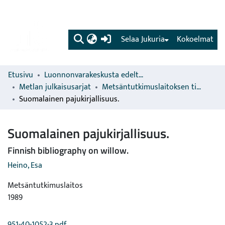
(current)
Selaa Jukuria
Kokoelmat
Etusivu
Luonnonvarakeskusta edeltävien organisaatioiden sarjat
Metlan julkaisusarjat
Metsäntutkimuslaitoksen tiedonantoja
Suomalainen pajukirjallisuus.
Suomalainen pajukirjallisuus.
Finnish bibliography on willow.
Heino, Esa
Metsäntutkimuslaitos
1989
951-40-1052-3.pdf