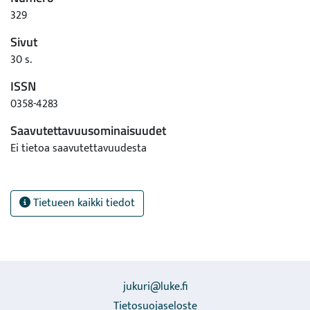
329
Sivut
30 s.
ISSN
0358-4283
Saavutettavuusominaisuudet
Ei tietoa saavutettavuudesta
Tietueen kaikki tiedot
jukuri@luke.fi
Tietosuojaseloste