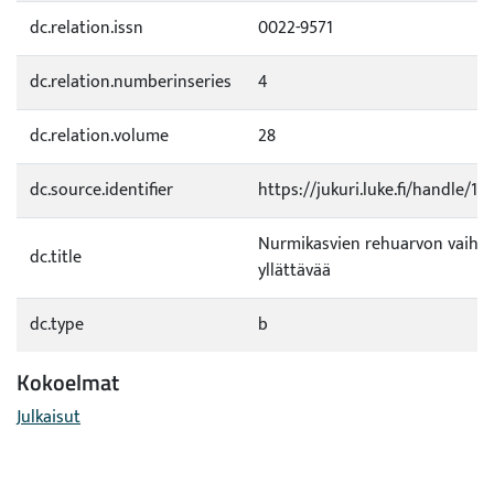
dc.relation.issn
0022-9571
dc.relation.numberinseries
4
dc.relation.volume
28
dc.source.identifier
https://jukuri.luke.fi/handle/1
Nurmikasvien rehuarvon vaihte
dc.title
yllättävää
dc.type
b
Kokoelmat
Julkaisut