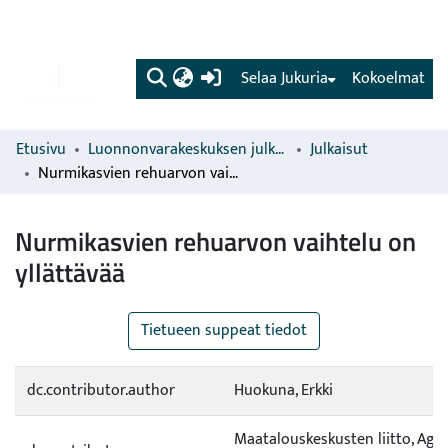
(current)
Selaa Jukuria
Kokoelmat
Etusivu
Luonnonvarakeskuksen julkaisut
Julkaisut
Nurmikasvien rehuarvon vaihtelu on yllättävää
Nurmikasvien rehuarvon vaihtelu on
yllättävää
Tietueen suppeat tiedot
dc.contributor.author
Huokuna, Erkki
Maatalouskeskusten liitto, Agr