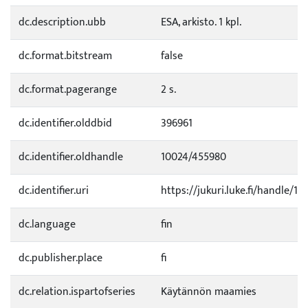
dc.description.ubb
ESA, arkisto. 1 kpl.
dc.format.bitstream
false
dc.format.pagerange
2 s.
dc.identifier.olddbid
396961
dc.identifier.oldhandle
10024/455980
dc.identifier.uri
https://jukuri.luke.fi/handle/11
dc.language
fin
dc.publisher.place
fi
dc.relation.ispartofseries
Käytännön maamies