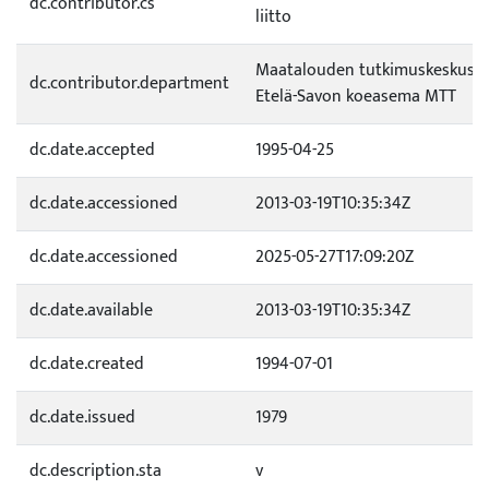
dc.contributor.cs
liitto
Maatalouden tutkimuskeskus (
dc.contributor.department
Etelä-Savon koeasema MTT
dc.date.accepted
1995-04-25
dc.date.accessioned
2013-03-19T10:35:34Z
dc.date.accessioned
2025-05-27T17:09:20Z
dc.date.available
2013-03-19T10:35:34Z
dc.date.created
1994-07-01
dc.date.issued
1979
dc.description.sta
v