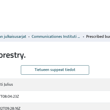
n julkaisusarjat
Communicationes Instituti Forestalis Fenniae
orestry.
Tietueen suppeat tiedot
ti Julius
7T08:04:23Z
02T09:28:16Z