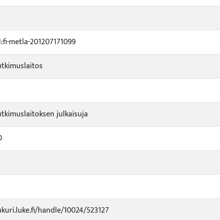
fi-metla-201207171099
tkimuslaitos
tkimuslaitoksen julkaisuja
0
ukuri.luke.fi/handle/10024/523127