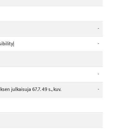
-
bility|
-
-
en julkaisuja 67.7. 49 s., kuv.
-