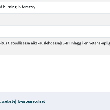
d burning in forestry.
joitus tieteellisessä aikakauslehdessä|sv=B1 Inlägg i en vetenskapli
usseloste
Evästeasetukset