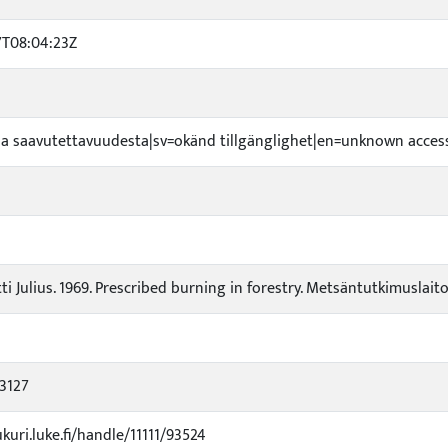
7T08:04:23Z
toa saavutettavuudesta|sv=okänd tillgänglighet|en=unknown accessi
tti Julius. 1969. Prescribed burning in forestry. Metsäntutkimuslaitoks
3127
ukuri.luke.fi/handle/11111/93524