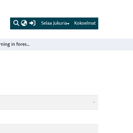
(current)
Selaa Jukuria
Kokoelmat
Prescribed burning in forestry.
-