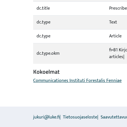
dc.title
Prescribe
dc.type
Text
dc.type
Article
fi=B1 Kir
dc.type.okm
articles|
Kokoelmat
Communicationes Instituti Forestalis Fenniae
jukuri@luke.fi
Tietosuojaseloste
Saavutettavu