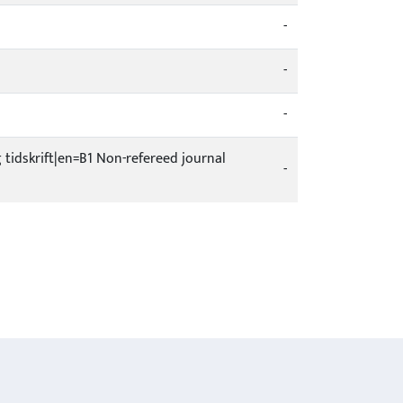
-
-
-
g tidskrift|en=B1 Non-refereed journal
-