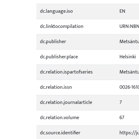
dc.language.iso
EN
dc.linktocompilation
URN:NBN:
dc.publisher
Metsäntu
dc.publisher.place
Helsinki
dc.relation.ispartofseries
Metsäntu
dc.relation.issn
0026-161
dc.relation.journalarticle
7
dc.relation.volume
67
dc.source.identifier
https://j