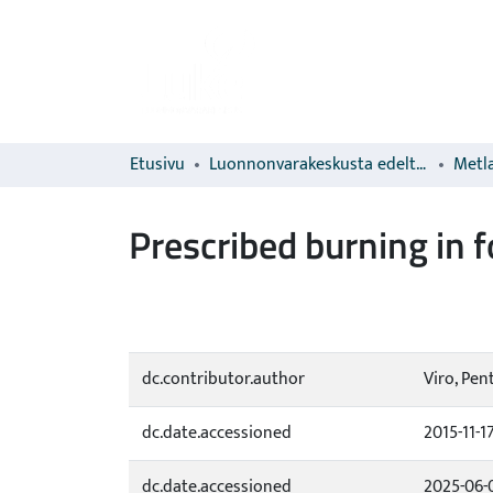
Etusivu
Luonnonvarakeskusta edeltävien organisaatioiden sarjat
Metla
Prescribed burning in f
dc.contributor.author
Viro, Pent
dc.date.accessioned
2015-11-1
dc.date.accessioned
2025-06-