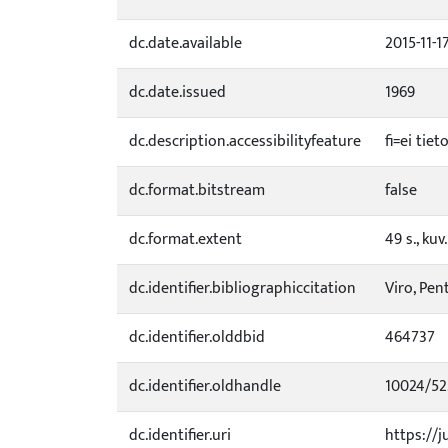
dc.date.available
2015-11-1
dc.date.issued
1969
dc.description.accessibilityfeature
fi=ei tie
dc.format.bitstream
false
dc.format.extent
49 s., kuv.
dc.identifier.bibliographiccitation
Viro, Pen
dc.identifier.olddbid
464737
dc.identifier.oldhandle
10024/52
dc.identifier.uri
https://j