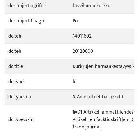
dc.subject.agrifors
kasvihuonekurkku
dc.subject.finagri
Pu
dc.teh
14011602
dc.teh
20120600
dc.title
Kurkkujen härmänkestävyys koe
dc.type
b
dc.type.bib
5. Ammattilehtiartikkelit
fi=D1 Artikkeli ammattilehdessä
dc.type.okm
Artikel i en facktidskrift|en=D1 A
trade journal|