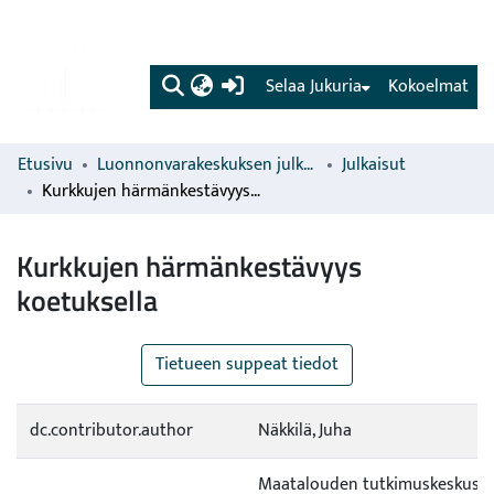
(current)
Selaa Jukuria
Kokoelmat
Etusivu
Luonnonvarakeskuksen julkaisut
Julkaisut
Kurkkujen härmänkestävyys koetuksella
Kurkkujen härmänkestävyys
koetuksella
Tietueen suppeat tiedot
dc.contributor.author
Näkkilä, Juha
Maatalouden tutkimuskeskus (