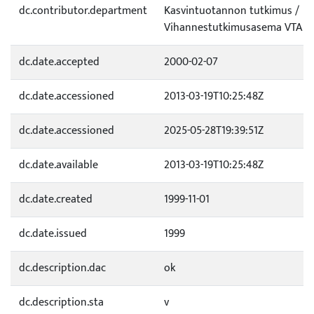
dc.contributor.department
Kasvintuotannon tutkimus /
Vihannestutkimusasema VTA
dc.date.accepted
2000-02-07
dc.date.accessioned
2013-03-19T10:25:48Z
dc.date.accessioned
2025-05-28T19:39:51Z
dc.date.available
2013-03-19T10:25:48Z
dc.date.created
1999-11-01
dc.date.issued
1999
dc.description.dac
ok
dc.description.sta
v