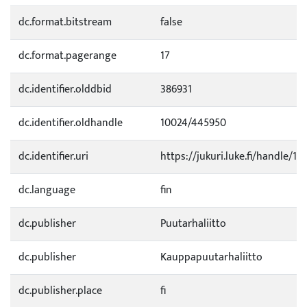
dc.format.bitstream
false
dc.format.pagerange
17
dc.identifier.olddbid
386931
dc.identifier.oldhandle
10024/445950
dc.identifier.uri
https://jukuri.luke.fi/handle/11
dc.language
fin
dc.publisher
Puutarhaliitto
dc.publisher
Kauppapuutarhaliitto
dc.publisher.place
fi