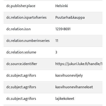
dc.publisher.place
Helsinki
dc.relation.ispartofseries
Puutarha&kauppa
dc.relation.issn
1239-8691
dc.relation.numberinseries
11
dc.relation.volume
3
dc.source.identifier
https://jukuri.luke.fi/handle/1
dc.subject.agrifors
kasvihuoneviljely
dc.subject.agrifors
kasvihuonevihannekset
dc.subject.agrifors
lajikekokeet