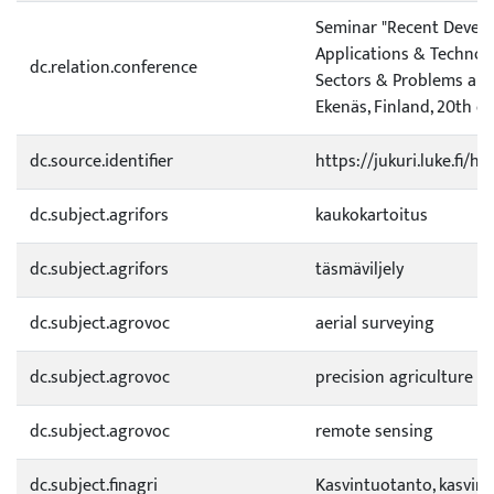
Seminar "Recent Devel
Applications & Technolo
dc.relation.conference
Sectors & Problems and
Ekenäs, Finland, 20th o
dc.source.identifier
https://jukuri.luke.fi/
dc.subject.agrifors
kaukokartoitus
dc.subject.agrifors
täsmäviljely
dc.subject.agrovoc
aerial surveying
dc.subject.agrovoc
precision agriculture
dc.subject.agrovoc
remote sensing
dc.subject.finagri
Kasvintuotanto, kasvinv