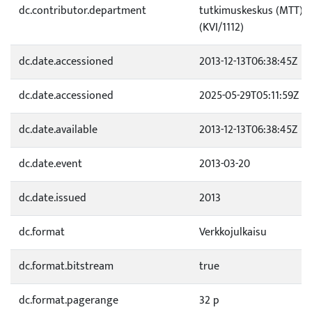
dc.contributor.department
tutkimuskeskus (MTT) / 
(KVI/1112)
dc.date.accessioned
2013-12-13T06:38:45Z
dc.date.accessioned
2025-05-29T05:11:59Z
dc.date.available
2013-12-13T06:38:45Z
dc.date.event
2013-03-20
dc.date.issued
2013
dc.format
Verkkojulkaisu
dc.format.bitstream
true
dc.format.pagerange
32 p