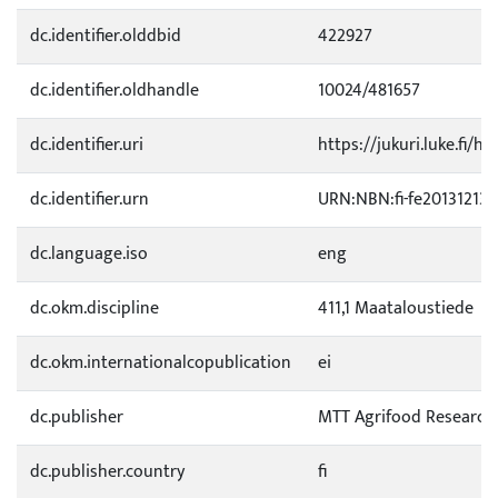
dc.identifier.olddbid
422927
dc.identifier.oldhandle
10024/481657
dc.identifier.uri
https://jukuri.luke.fi/h
dc.identifier.urn
URN:NBN:fi-fe20131213
dc.language.iso
eng
dc.okm.discipline
411,1 Maataloustiede
dc.okm.internationalcopublication
ei
dc.publisher
MTT Agrifood Research
dc.publisher.country
fi