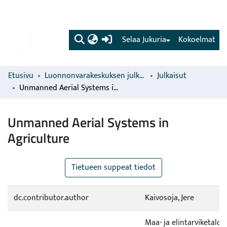
(current)
Selaa Jukuria
Kokoelmat
Etusivu
Luonnonvarakeskuksen julkaisut
Julkaisut
Unmanned Aerial Systems in Agriculture
Unmanned Aerial Systems in
Agriculture
Tietueen suppeat tiedot
dc.contributor.author
Kaivosoja, Jere
Maa- ja elintarviketalo