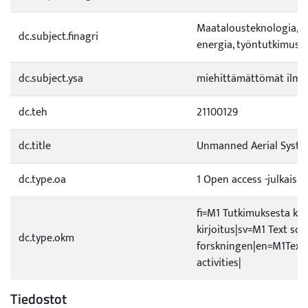
Maatalousteknologia, r
dc.subject.finagri
energia, työntutkimus
dc.subject.ysa
miehittämättömät ilma-
dc.teh
21100129
dc.title
Unmanned Aerial System
dc.type.oa
1 Open access -julkaisu
fi=M1 Tutkimuksesta ke
kirjoitus|sv=M1 Text so
dc.type.okm
forskningen|en=M1Text 
activities|
Tiedostot