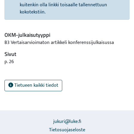
kuitenkin olla linkki toisaalle tallennettuun
kokotekstiin.
OKM-julkaisutyyppi
B3 Vertaisarvioimaton artikkeli konferenssijulkaisussa
Sivut
p. 26
Tietueen kaikki tiedot
jukuri@luke.fi
Tietosuojaseloste