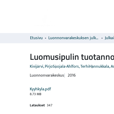
Etusivu
Luonnonvarakeskuksen julkaisut
Julka
Luomusipulin tuotanno
Kivijärvi, Pirjo
Suojala-Ahlfors, Terhi
Hannukkala, A
Luonnonvarakeskus
2016
Kyyhkyla.pdf
8.73 MB
Lataukset
347