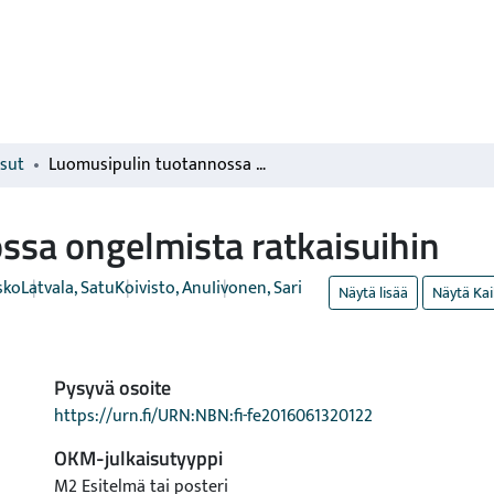
isut
Luomusipulin tuotannossa ongelmista ratkaisuihin
ssa ongelmista ratkaisuihin
sko
Latvala, Satu
Koivisto, Anu
Iivonen, Sari
Näytä lisää
Näytä Kai
Pysyvä osoite
https://urn.fi/URN:NBN:fi-fe2016061320122
OKM-julkaisutyyppi
M2 Esitelmä tai posteri