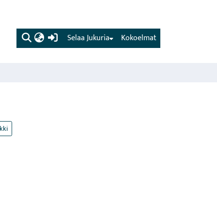
(current)
Selaa Jukuria
Kokoelmat
kki