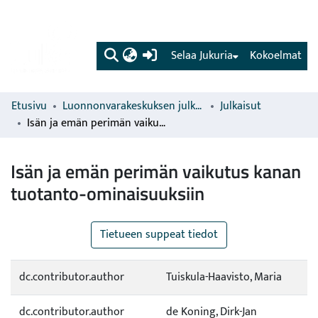
(current)
Selaa Jukuria
Kokoelmat
Etusivu
Luonnonvarakeskuksen julkaisut
Julkaisut
Isän ja emän perimän vaikutus kanan tuotanto-ominaisuuksiin
Isän ja emän perimän vaikutus kanan
tuotanto-ominaisuuksiin
Tietueen suppeat tiedot
dc.contributor.author
Tuiskula-Haavisto, Maria
dc.contributor.author
de Koning, Dirk-Jan