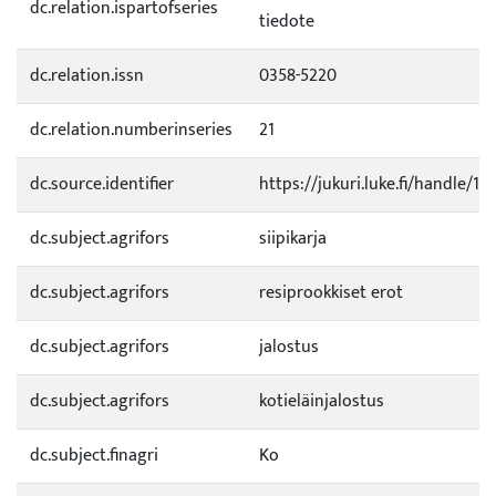
dc.relation.ispartofseries
tiedote
dc.relation.issn
0358-5220
dc.relation.numberinseries
21
dc.source.identifier
https://jukuri.luke.fi/handle/1
dc.subject.agrifors
siipikarja
dc.subject.agrifors
resiprookkiset erot
dc.subject.agrifors
jalostus
dc.subject.agrifors
kotieläinjalostus
dc.subject.finagri
Ko