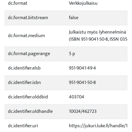
dc.format
Verkkojulkaisu
dc.format.bitstream
false
Julkaistu myös lyhennelminä p
dc.format.medium
(ISBN 951-9041-50-8, ISSN 0358-
dc.format.pagerange
5 p
dc.identifier.elsb
951-9041-49-4
dc.identifier.isbn
951-9041-50-8
dc.identifier.olddbid
403704
dc.identifier.oldhandle
10024/462723
dc.identifier.uri
https://jukuri.luke.fi/handle/111