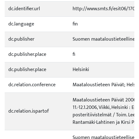
dc.identifier.url
http://www.smts.fi/esit06/1704
dc.language
fin
dc.publisher
Suomen maataloustieteellinen
dc.publisher.place
fi
dc.publisher.place
Helsinki
dc.relation.conference
Maataloustieteen Päivät; Helsin
Maataloustieteen Päivät 2006
11.-12.1.2006, Viikki, Helsinki : Es
dc.relation.ispartof
posteritiivistelmät / Toim. Leen
Rantamäki-Lahtinen ja Kirsi Pa
Suomen maataloustieteellisen