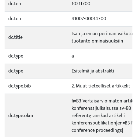
dc.teh
10211700
dc.teh
41007-00014700
Isän ja emän perimän vaikutus
dc.title
tuotanto-ominaisuuksiin
dc.type
a
dc.type
Esitelmä ja abstrakti
dc.type.bib
2. Muut tieteelliset artikkelit
fi=B3 Vertaisarvioimaton artikke
konferenssijulkaisussa|sv=B3 Ic
dc.type.okm
referentgranskad artikel i
konferenspublikation|en=B3 No
conference proceedings|