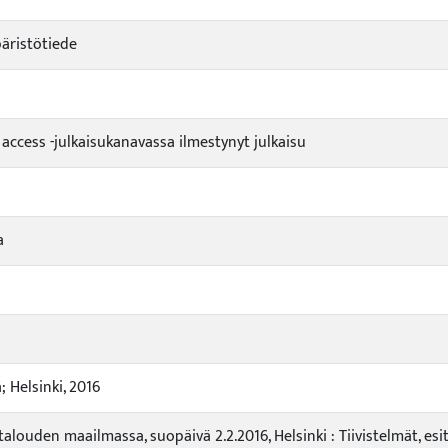
äristötiede
 access -julkaisukanavassa ilmestynyt julkaisu
a
 Helsinki, 2016
alouden maailmassa, suopäivä 2.2.2016, Helsinki : Tiivistelmät, esi