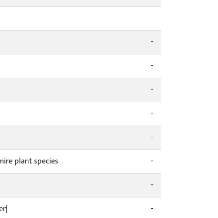
-
-
-
-
-
mire plant species
-
-
er|
-