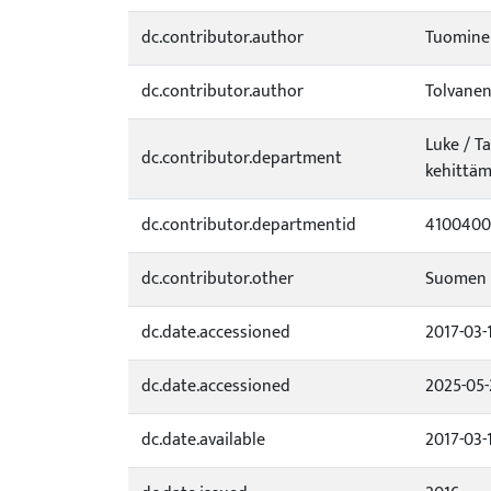
dc.contributor.author
Tuomine
dc.contributor.author
Tolvanen
Luke / T
dc.contributor.department
kehittäm
dc.contributor.departmentid
4100400
dc.contributor.other
Suomen y
dc.date.accessioned
2017-03-
dc.date.accessioned
2025-05-
dc.date.available
2017-03-