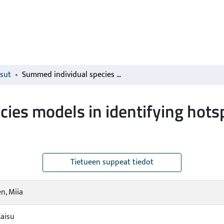
isut
Summed individual species models in identifying hotspots of threatened mire plant species
ies models in identifying hots
Tietueen suppeat tiedot
n, Miia
Kaisu