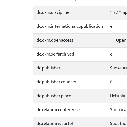
dc.okm.discipline
1172 Ymp
dc.okm.internationalcopublication
ei
dc.okm.openaccess
1 = Open
dc.okm.selfarchived
ei
dc.publisher
Suoseur
dc.publisher.country
fi
dc.publisher.place
Helsinki
dc.relation.conference
Suopäivä;
dc.relation.ispartof
Suot biot