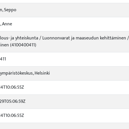
n, Seppo
, Anne
alous- ja yhteiskunta / Luonnonvarat ja maaseudun kehittäminen
inen (4100400411)
411
mpäristökeskus, Helsinki
14T10:06:55Z
29T05:06:59Z
14T10:06:55Z