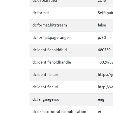
dc.date.issued
2016
dc.format
Sekä pai
dc.format.bitstream
false
dc.format.pagerange
p. 30
dc.identifier.olddbid
480759
dc.identifier.oldhandle
10024/5
dc.identifier.uri
https://j
dc.identifier.url
http://w
dc.language.iso
eng
dc.okm.corporatecopublication
ei