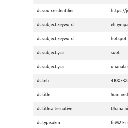
dc.source.identifier
https://
dc.subject.keyword
elinympä
dc.subject.keyword
hotspot
dc.subject.ysa
suot
dc.subject.ysa
uhanalai
dc.teh
41007-0
dc.title
Summed i
dc.title.alternative
Uhanalai
dc.type.okm
fi=M2 Es