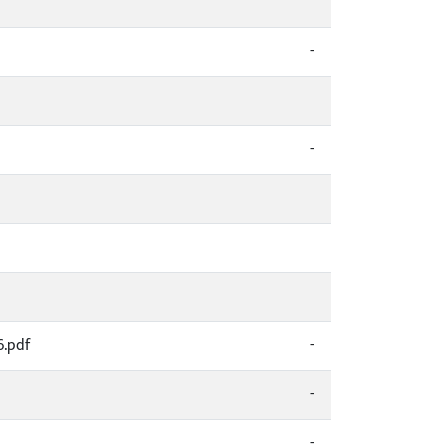
-
-
6.pdf
-
-
-