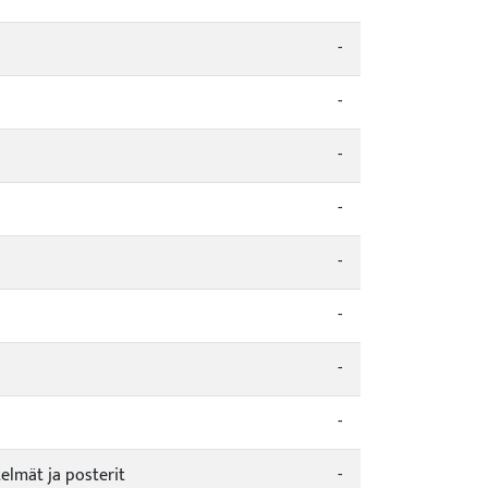
-
-
-
-
-
-
-
-
telmät ja posterit
-