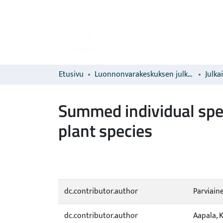
Etusivu
Luonnonvarakeskuksen julkaisut
Julka
Summed individual spec
plant species
dc.contributor.author
Parviaine
dc.contributor.author
Aapala, 