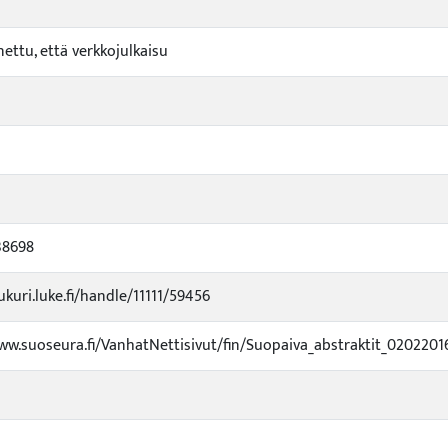
nettu, että verkkojulkaisu
38698
ukuri.luke.fi/handle/11111/59456
ww.suoseura.fi/VanhatNettisivut/fin/Suopaiva_abstraktit_0202201