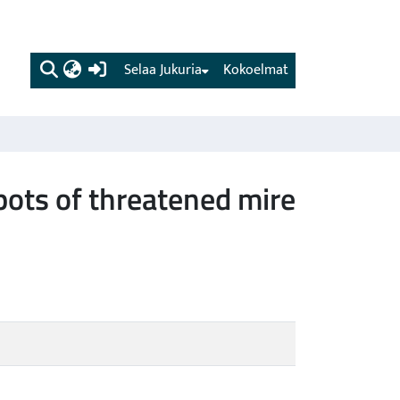
(current)
Selaa Jukuria
Kokoelmat
pots of threatened mire