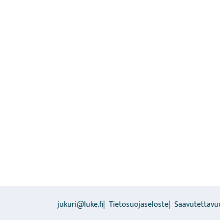
jukuri@luke.fi
Tietosuojaseloste
Saavutettavu