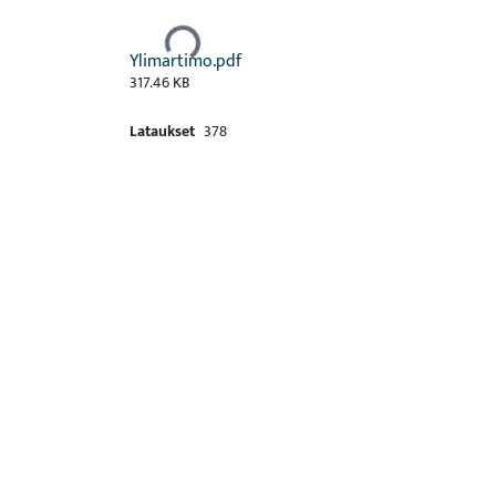
Ladataan...
Ylimartimo.pdf
317.46 KB
Lataukset
378