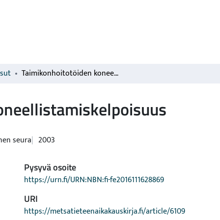
isut
Taimikonhoitotöiden koneellistamiskelpoisuus
oneellistamiskelpoisuus
nen seura
2003
Pysyvä osoite
https://urn.fi/URN:NBN:fi-fe2016111628869
URI
https://metsatieteenaikakauskirja.fi/article/6109