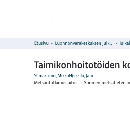
Etusivu
Luonnonvarakeskuksen julkaisut
Julka
Taimikonhoitotöiden k
Ylimartimo, Mikko
Heikkilä, Jani
Metsäntutkimuslaitos
|
Suomen metsätieteelli