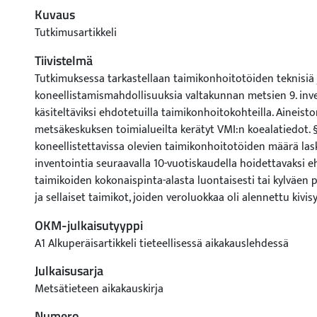
Kuvaus
Tutkimusartikkeli
Tiivistelmä
Tutkimuksessa tarkastellaan taimikonhoitotöiden teknisiä j
koneellistamismahdollisuuksia valtakunnan metsien 9. inv
käsiteltäviksi ehdotetuilla taimikonhoitokohteilla. Aineist
metsäkeskuksen toimialueilta kerätyt VMI:n koealatiedot. §
koneellistettavissa olevien taimikonhoitotöiden määrä las
inventointia seuraavalla 10-vuotiskaudella hoidettavaksi 
taimikoiden kokonaispinta-alasta luontaisesti tai kylväen 
ja sellaiset taimikot, joiden veroluokkaa oli alennettu kivis
Teknisesti koneellistettavissa olevien taimikonhoitotöiden
OKM-julkaisutyyppi
991 700 ha (68 % kaikista esitetyistä taimikonhoitotöistä).
A1 Alkuperäisartikkeli tieteellisessä aikakauslehdessä
Koneellistamiskelpoisten töiden osuus oli metsäkeskuksit
ehdotettujen töiden pinta-alasta. Kohteista 71 % oli varttu
Julkaisusarja
joiden pituus ylittää 1,3 m. §§ Teknisesti ja taloudellisesti 
Metsätieteen aikakauskirja
olevien taimikonhoitotöiden pinta-ala laskettiin vähentämä
Numero
vuotiskaudella hoidettavaksi ehdotettujen, teknisesti konee