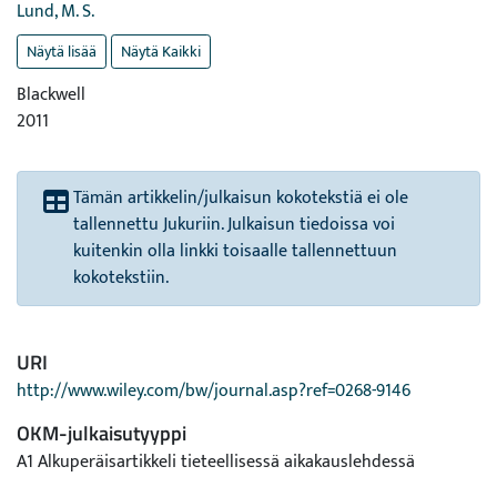
Lund, M. S.
Näytä lisää
Näytä Kaikki
Blackwell
2011
Tämän artikkelin/julkaisun kokotekstiä ei ole
tallennettu Jukuriin. Julkaisun tiedoissa voi
kuitenkin olla linkki toisaalle tallennettuun
kokotekstiin.
URI
http://www.wiley.com/bw/journal.asp?ref=0268-9146
OKM-julkaisutyyppi
A1 Alkuperäisartikkeli tieteellisessä aikakauslehdessä