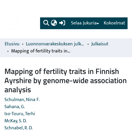
(current)
Selaa Jukuria
Kokoelmat
Etusivu
Luonnonvarakeskuksen julkaisut
Julkaisut
Mapping of fertility traits in Finnish Ayrshire by genome-wide association analysis
Mapping of fertility traits in Finnish
Ayrshire by genome-wide association
analysis
Schulman, Nina F.
Sahana, G.
Iso-Touru, Terhi
McKay, S. D.
Schnabel, R. D.