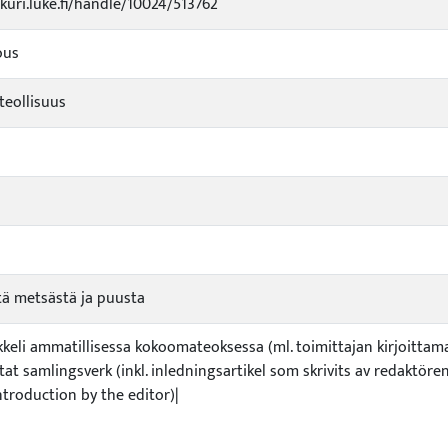
ukuri.luke.fi/handle/10024/513762
ous
eollisuus
ttä metsästä ja puusta
ikkeli ammatillisessa kokoomateoksessa (ml. toimittajan kirjoittama 
ktat samlingsverk (inkl. inledningsartikel som skrivits av redaktöre
introduction by the editor)|