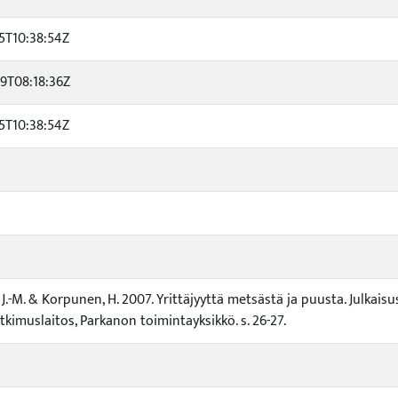
5T10:38:54Z
9T08:18:36Z
5T10:38:54Z
 J.-M. & Korpunen, H. 2007. Yrittäjyyttä metsästä ja puusta. Julkai
kimuslaitos, Parkanon toimintayksikkö. s. 26-27.