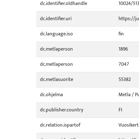
dc.identifier.oldhandle
10024/51
dc.identifier.uri
https://ju
dc.language.iso
fin
dc.metlaperson
1896
dc.metlaperson
7047
dc.metlasuorite
55382
dc.ohjelma
Metla / 
dc.publisher.country
FI
dc.relation.ispartof
Vuosikert