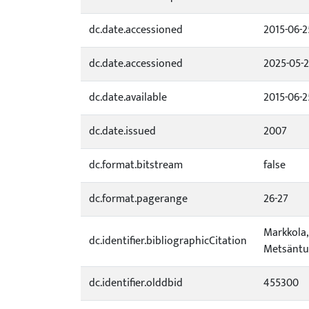
dc.date.accessioned
2015-06-2
dc.date.accessioned
2025-05-2
dc.date.available
2015-06-2
dc.date.issued
2007
dc.format.bitstream
false
dc.format.pagerange
26-27
Markkola,
dc.identifier.bibliographicCitation
Metsäntut
dc.identifier.olddbid
455300