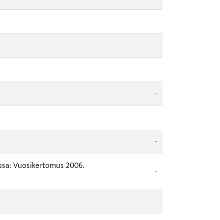
-
-
sussa: Vuosikertomus 2006.
-