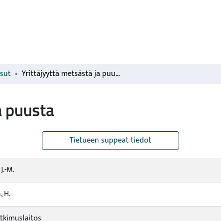
isut
Yrittäjyyttä metsästä ja puusta
a puusta
Tietueen suppeat tiedot
J.-M.
 H.
tkimuslaitos