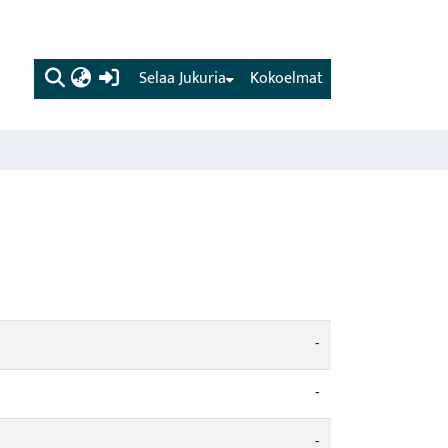
(current)
Selaa Jukuria
Kokoelmat
-
-
-