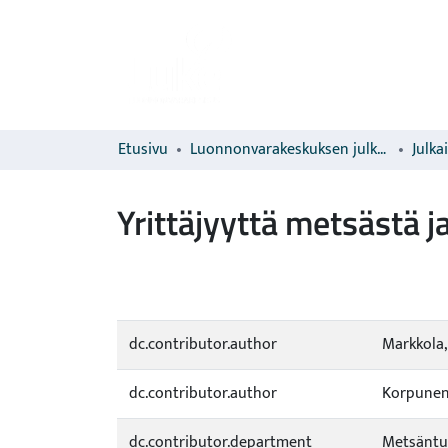
Etusivu
Luonnonvarakeskuksen julkaisut
Julka
Yrittäjyyttä metsästä j
dc.contributor.author
Markkola, 
dc.contributor.author
Korpunen,
dc.contributor.department
Metsäntu