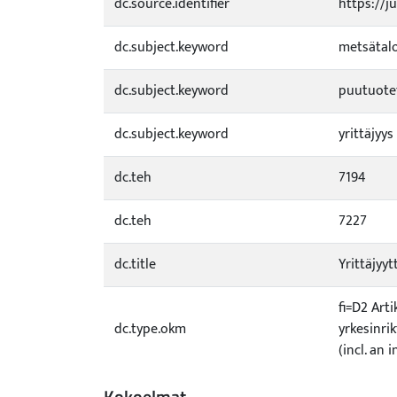
dc.source.identifier
https://j
dc.subject.keyword
metsätal
dc.subject.keyword
puutuotet
dc.subject.keyword
yrittäjyys
dc.teh
7194
dc.teh
7227
dc.title
Yrittäjyy
fi=D2 Art
dc.type.okm
yrkesinri
(incl. an 
Kokoelmat