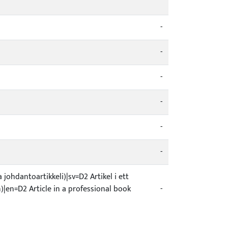
-
-
-
-
-
-
johdantoartikkeli)|sv=D2 Artikel i ett
n)|en=D2 Article in a professional book
-