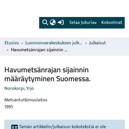
(current)
Selaa Jukuria
Kokoelmat
Etusivu
Luonnonvarakeskuksen julkaisut
Julkaisut
Havumetsänrajan sijainnin määräytyminen Suomessa.
Havumetsänrajan sijainnin
määräytyminen Suomessa.
Norokorpi, Yrjö
Metsäntutkimuslaitos
1995
Tämän artikkelin/julkaisun kokotekstiä ei ole