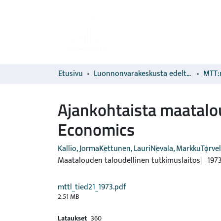
Etusivu
Luonnonvarakeskusta edeltävien organisaatioiden sarjat
MTT:n
Ajankohtaista maatalou
Economics
Kallio, Jorma
Kettunen, Lauri
Nevala, Markku
Torvel
Maatalouden taloudellinen tutkimuslaitos
197
mttl_tied21_1973.pdf
2.51 MB
Lataukset
360