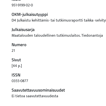
951-9199-02-0
OKM-julkaisutyyppi
D4 Julkaistu kehittämis- tai tutkimusraportti taikka -selvity
Julkaisusarja
Maatalouden taloudellinen tutkimuslaitos. Tiedonantoja
Numero
21
Sivut
[44 p.]
ISSN
0355-0877
Saavutettavuusominaisuudet
Ei tietoa saavutettavuudesta