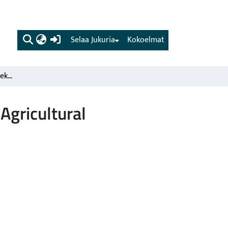
(current)
Selaa Jukuria
Kokoelmat
Ajankohtaista maatalousekonomiaa. Current Topics in Agricultural Economics
Agricultural