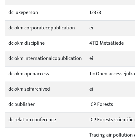
dc.lukeperson
12378
dc.okm.corporatecopublication
ei
dc.okm.discipline
4112 Metsätiede
dc.okm.internationalcopublication
ei
dc.okm.openaccess
1 = Open access -julkai
dc.okm.selfarchived
ei
dc.publisher
ICP Forests
dc.relation.conference
ICP Forests scientific 
Tracing air pollution a