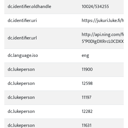
dc.identifier.oldhandle
10024/534255
dc.identifier.uri
https://jukuri.luke.fi/h
http://api.ning.com/f
dc.identifier.url
5*P0DIgDXRrcL0CDXXCk
dc.language.iso
eng
dc.lukeperson
11900
dc.lukeperson
12598
dc.lukeperson
11197
dc.lukeperson
12282
dc.lukeperson
11631