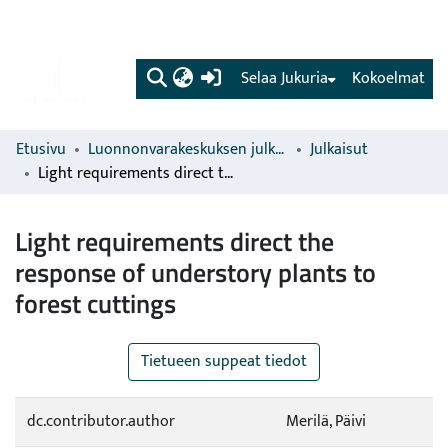
(current)
Selaa Jukuria
Kokoelmat
Etusivu
Luonnonvarakeskuksen julkaisut
Julkaisut
Light requirements direct the response of understory plants to forest cuttings
Light requirements direct the
response of understory plants to
forest cuttings
Tietueen suppeat tiedot
dc.contributor.author
Merilä, Päivi