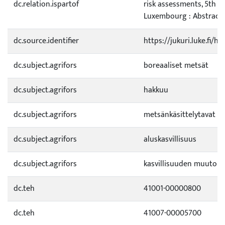
dc.relation.ispartof
risk assessments, 5th IC
Luxembourg : Abstracts 
dc.source.identifier
https://jukuri.luke.fi/
dc.subject.agrifors
boreaaliset metsät
dc.subject.agrifors
hakkuu
dc.subject.agrifors
metsänkäsittelytavat
dc.subject.agrifors
aluskasvillisuus
dc.subject.agrifors
kasvillisuuden muutoks
dc.teh
41001-00000800
dc.teh
41007-00005700