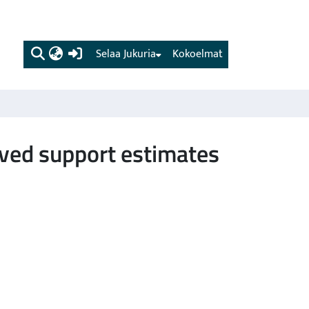
(current)
Selaa Jukuria
Kokoelmat
roved support estimates