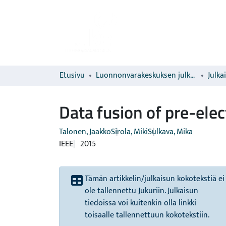
Etusivu
Luonnonvarakeskuksen julkaisut
Julka
Data fusion of pre-ele
Talonen, Jaakko
Sirola, Miki
Sulkava, Mika
IEEE
2015
Tämän artikkelin/julkaisun kokotekstiä ei
ole tallennettu Jukuriin. Julkaisun
tiedoissa voi kuitenkin olla linkki
toisaalle tallennettuun kokotekstiin.