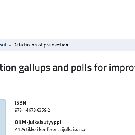
isut
Data fusion of pre-election gallups and polls for improved support estimates
ction gallups and polls for imp
ISBN
978-1-4673-8359-2
OKM-julkaisutyyppi
A4 Artikkeli konferenssijulkaisussa