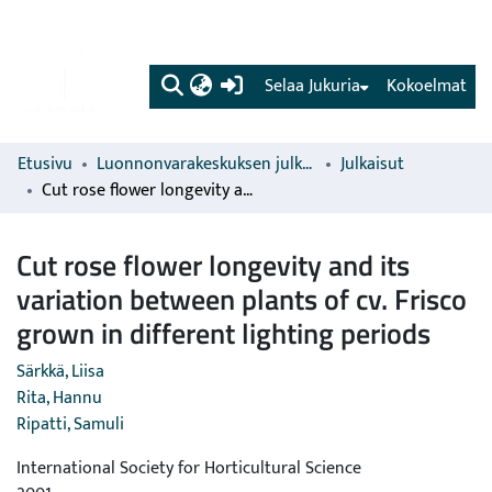
(current)
Selaa Jukuria
Kokoelmat
Etusivu
Luonnonvarakeskuksen julkaisut
Julkaisut
Cut rose flower longevity and its variation between plants of cv. Frisco grown in different lighting periods
Cut rose flower longevity and its
variation between plants of cv. Frisco
grown in different lighting periods
Särkkä, Liisa
Rita, Hannu
Ripatti, Samuli
International Society for Horticultural Science