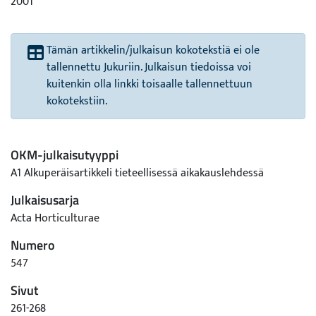
2001
Tämän artikkelin/julkaisun kokotekstiä ei ole
tallennettu Jukuriin. Julkaisun tiedoissa voi
kuitenkin olla linkki toisaalle tallennettuun
kokotekstiin.
OKM-julkaisutyyppi
A1 Alkuperäisartikkeli tieteellisessä aikakauslehdessä
Julkaisusarja
Acta Horticulturae
Numero
547
Sivut
261-268