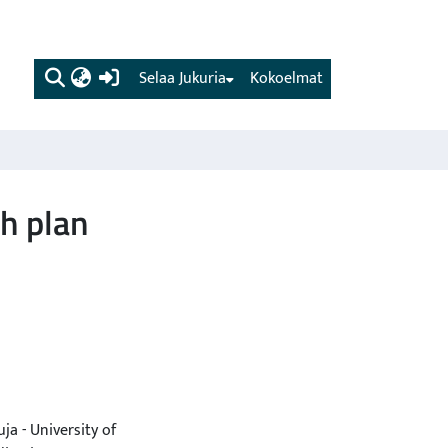
(current)
Selaa Jukuria
Kokoelmat
ch plan
ja - University of