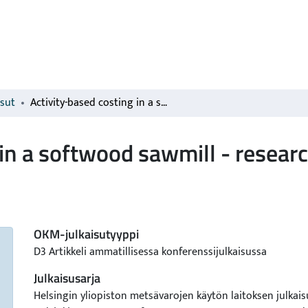
isut
Activity-based costing in a softwood sawmill - research plan
 in a softwood sawmill - resear
OKM-julkaisutyyppi
D3 Artikkeli ammatillisessa konferenssijulkaisussa
Julkaisusarja
Helsingin yliopiston metsävarojen käytön laitoksen julkaisu