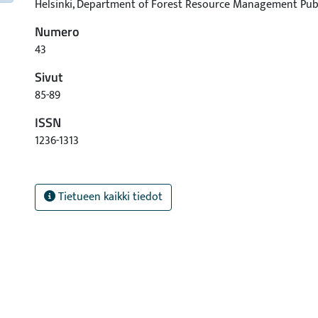
Helsinki, Department of Forest Resource Management Pub
Numero
43
Sivut
85-89
ISSN
1236-1313
Tietueen kaikki tiedot