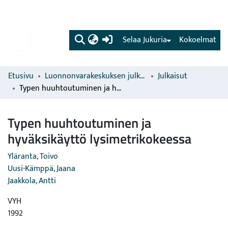
(current)
Selaa Jukuria
Kokoelmat
Etusivu
Luonnonvarakeskuksen julkaisut
Julkaisut
Typen huuhtoutuminen ja hyväksikäyttö lysimetrikokeessa
Typen huuhtoutuminen ja
hyväksikäyttö lysimetrikokeessa
Yläranta, Toivo
Uusi-Kämppä, Jaana
Jaakkola, Antti
VYH
1992