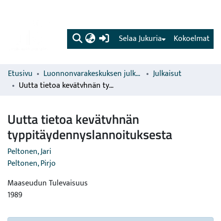
(current)
Selaa Jukuria
Kokoelmat
Etusivu
Luonnonvarakeskuksen julkaisut
Julkaisut
Uutta tietoa kevätvhnän typpitäydennyslannoituksesta
Uutta tietoa kevätvhnän
typpitäydennyslannoituksesta
Peltonen, Jari
Peltonen, Pirjo
Maaseudun Tulevaisuus
1989