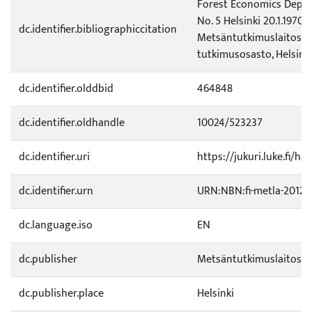
Forest Economics Depa
No. 5 Helsinki 20.1.1970.
dc.identifier.bibliographiccitation
Metsäntutkimuslaitos,
tutkimusosasto, Helsinki.
dc.identifier.olddbid
464848
dc.identifier.oldhandle
10024/523237
dc.identifier.uri
https://jukuri.luke.fi/h
dc.identifier.urn
URN:NBN:fi-metla-20121
dc.language.iso
EN
dc.publisher
Metsäntutkimuslaitos
dc.publisher.place
Helsinki