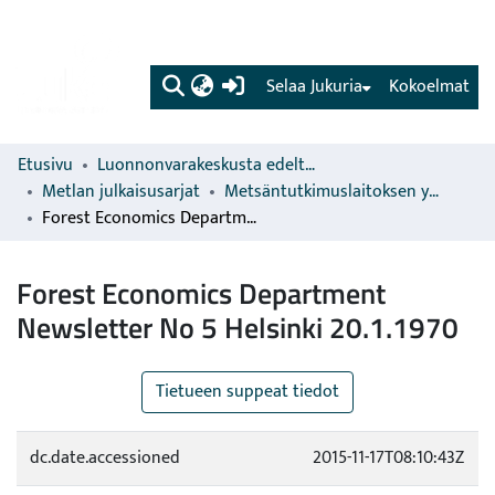
(current)
Selaa Jukuria
Kokoelmat
Etusivu
Luonnonvarakeskusta edeltävien organisaatioiden sarjat
Metlan julkaisusarjat
Metsäntutkimuslaitoksen yksiköiden ja osastojen julkaisut
Forest Economics Department Newsletter No 5 Helsinki 20.1.1970
Forest Economics Department
Newsletter No 5 Helsinki 20.1.1970
Tietueen suppeat tiedot
dc.date.accessioned
2015-11-17T08:10:43Z