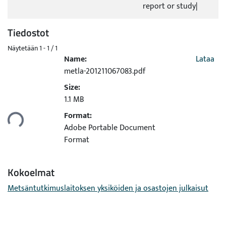
report or study|
Tiedostot
Näytetään
1 - 1 / 1
Name:
Lataa
metla-201211067083.pdf
Size:
1.1 MB
Format:
taan...
Adobe Portable Document
Format
Kokoelmat
Metsäntutkimuslaitoksen yksiköiden ja osastojen julkaisut