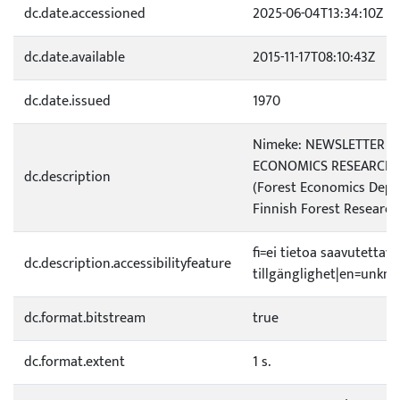
dc.date.accessioned
2025-06-04T13:34:10Z
dc.date.available
2015-11-17T08:10:43Z
dc.date.issued
1970
Nimeke: NEWSLETTER of
ECONOMICS RESEARCH I
dc.description
(Forest Economics Depa
Finnish Forest Research 
fi=ei tietoa saavutetta
dc.description.accessibilityfeature
tillgänglighet|en=unknow
dc.format.bitstream
true
dc.format.extent
1 s.