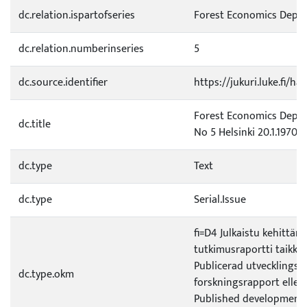
dc.relation.ispartofseries
Forest Economics Depa
dc.relation.numberinseries
5
dc.source.identifier
https://jukuri.luke.fi/h
Forest Economics Depa
dc.title
No 5 Helsinki 20.1.1970
dc.type
Text
dc.type
Serial.Issue
fi=D4 Julkaistu kehittämi
tutkimusraportti taikka 
Publicerad utvecklings- e
dc.type.okm
forskningsrapport eller
Published development 