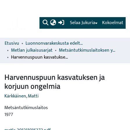
(current)
Selaa Jukuria
Kokoelmat
Etusivu
Luonnonvarakeskusta edeltävien organisaatioiden sarjat
Metlan julkaisusarjat
Metsäntutkimuslaitoksen yksiköiden ja osastojen julkaisut
Harvennuspuun kasvatuksen ja korjuun ongelmia
Harvennuspuun kasvatuksen ja
korjuun ongelmia
Kärkkäinen, Matti
Metsäntutkimuslaitos
1977