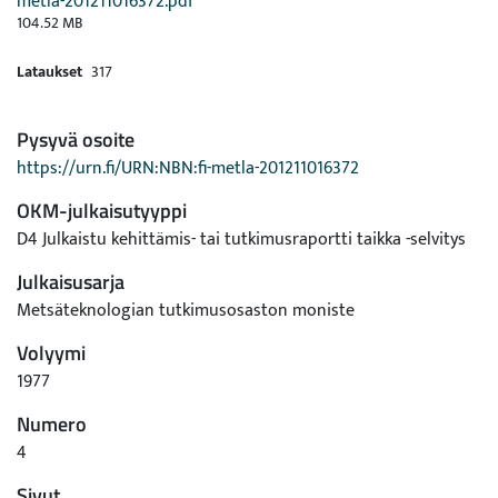
metla-201211016372.pdf
104.52 MB
Lataukset
317
Pysyvä osoite
https://urn.fi/URN:NBN:fi-metla-201211016372
OKM-julkaisutyyppi
D4 Julkaistu kehittämis- tai tutkimusraportti taikka -selvitys
Julkaisusarja
Metsäteknologian tutkimusosaston moniste
Volyymi
1977
Numero
4
Sivut