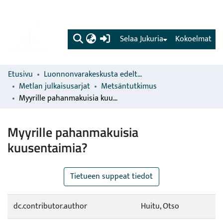
(current)
Selaa Jukuria
Kokoelmat
Etusivu
Luonnonvarakeskusta edeltävien organisaatioiden sarjat
Metlan julkaisusarjat
Metsäntutkimus
Myyrille pahanmakuisia kuusentaimia?
Myyrille pahanmakuisia
kuusentaimia?
Tietueen suppeat tiedot
dc.contributor.author
Huitu, Otso