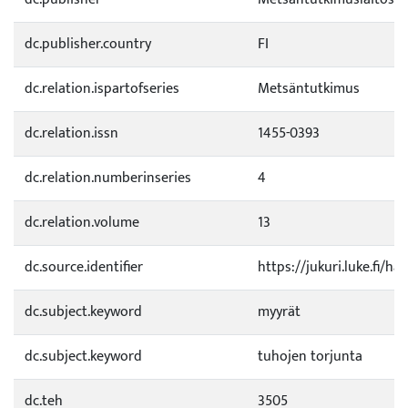
dc.publisher.country
FI
dc.relation.ispartofseries
Metsäntutkimus
dc.relation.issn
1455-0393
dc.relation.numberinseries
4
dc.relation.volume
13
dc.source.identifier
https://jukuri.luke.fi/h
dc.subject.keyword
myyrät
dc.subject.keyword
tuhojen torjunta
dc.teh
3505