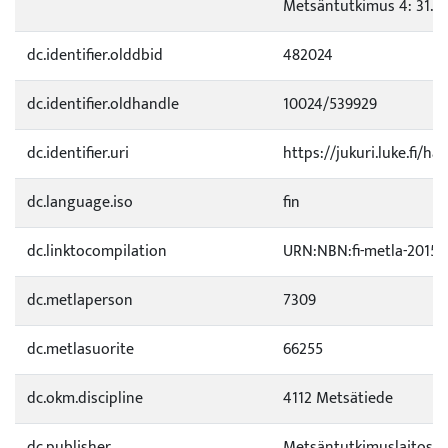
Metsäntutkimus 4: 31.
dc.identifier.olddbid
482024
dc.identifier.oldhandle
10024/539929
dc.identifier.uri
https://jukuri.luke.fi/ha
dc.language.iso
fin
dc.linktocompilation
URN:NBN:fi-metla-20151
dc.metlaperson
7309
dc.metlasuorite
66255
dc.okm.discipline
4112 Metsätiede
dc.publisher
Metsäntutkimuslaitos