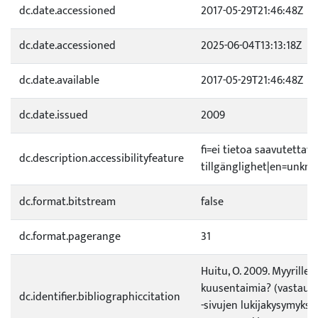
dc.date.accessioned
2017-05-29T21:46:48Z
dc.date.accessioned
2025-06-04T13:13:18Z
dc.date.available
2017-05-29T21:46:48Z
dc.date.issued
2009
fi=ei tietoa saavutetta
dc.description.accessibilityfeature
tillgänglighet|en=unknow
dc.format.bitstream
false
dc.format.pagerange
31
Huitu, O. 2009. Myyrille
kuusentaimia? (vastaus 
dc.identifier.bibliographiccitation
-sivujen lukijakysymykse