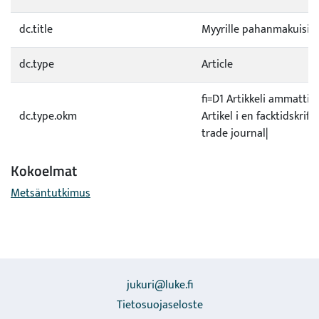
dc.title
Myyrille pahanmakuisia
dc.type
Article
fi=D1 Artikkeli ammattil
dc.type.okm
Artikel i en facktidskrift
trade journal|
Kokoelmat
Metsäntutkimus
jukuri@luke.fi
Tietosuojaseloste