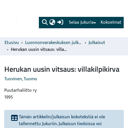
(current)
Selaa Jukuria
Kokoelmat
Etusivu
Luonnonvarakeskuksen julkaisut
Julkaisut
Herukan uusin vitsaus: villakilpikirva
Herukan uusin vitsaus: villakilpikirva
Tuovinen, Tuomo
Puutarhaliitto ry
1995
Tämän artikkelin/julkaisun kokotekstiä ei ole
tallennettu Jukuriin. Julkaisun tiedoissa voi