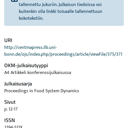
tallennettu Jukuriin. Julkaisun tiedoissa voi
kuitenkin olla linkki toisaalle tallennettuun
kokotekstiin.
URI
http://centmapress.ilb.uni-
bonn.de/ojs/index.php/proceedings/article/viewFile/375/371
OKM-julkaisutyyppi
A4 Artikkeli konferenssijulkaisussa
Julkaisusarja
Proceedings in Food System Dynamics
Sivut
p. 12-17
ISSN
2194-511X