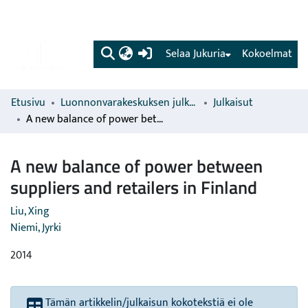
(current)
Selaa Jukuria
Kokoelmat
Etusivu
Luonnonvarakeskuksen julkaisut
Julkaisut
A new balance of power between suppliers and retailers in Finland
A new balance of power between
suppliers and retailers in Finland
Liu, Xing
Niemi, Jyrki
2014
Tämän artikkelin/julkaisun kokotekstiä ei ole